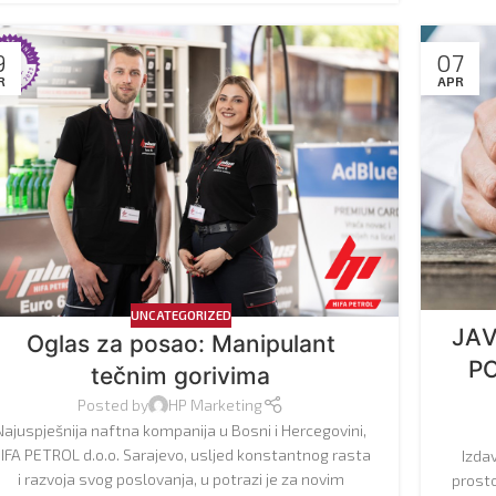
9
07
R
APR
UNCATEGORIZED
ЈАV
Oglas za posao: Manipulant
P
tečnim gorivima
Posted by
HP Marketing
Najuspješnija naftna kompanija u Bosni i Hercegovini,
IFA PETROL d.o.o. Sarajevo, usljed konstantnog rasta
Izdav
i razvoja svog poslovanja, u potrazi je za novim
prosto