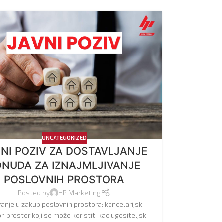
UNCATEGORIZED
NI POZIV ZA DOSTAVLJANJE
ONUDA ZA IZNAJMLJIVANJE
POSLOVNIH PROSTORA
Posted by
HP Marketing
anje u zakup poslovnih prostora: kancelarijski
r, prostor koji se može koristiti kao ugositeljski