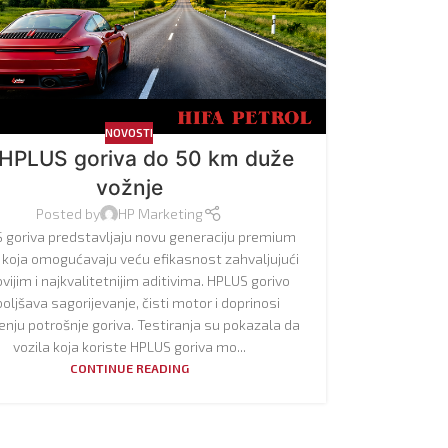
NOVOSTI
HPLUS goriva do 50 km duže
vožnje
Posted by
HP Marketing
 goriva predstavljaju novu generaciju premium
 koja omogućavaju veću efikasnost zahvaljujući
vijim i najkvalitetnijim aditivima. HPLUS gorivo
oljšava sagorijevanje, čisti motor i doprinosi
nju potrošnje goriva. Testiranja su pokazala da
vozila koja koriste HPLUS goriva mo...
CONTINUE READING