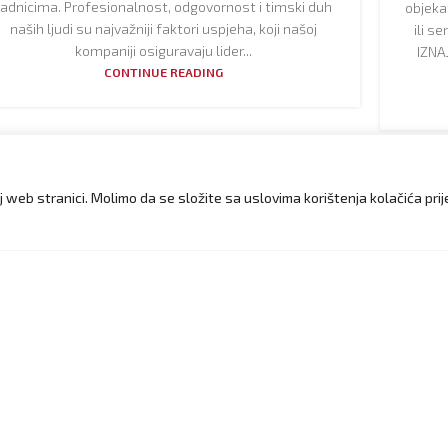
radnicima. Profesionalnost, odgovornost i timski duh
objeka
naših ljudi su najvažniji faktori uspjeha, koji našoj
ili s
kompaniji osiguravaju lider...
IZNA
CONTINUE READING
3
02
j web stranici. Molimo da se složite sa uslovima korištenja kolačića pri
R
APR
NOVOSTI
Put
Zdravlje na prvom mjestu uz Hifa