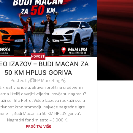
NOVOSTI
EO IZAZOV – BUDI MACAN ZA
50 KM HPLUS GORIVA
Posted by
HP Marketing
 kreativnu ideju, aktivan profil na društvenim
ama i želiš osvojiti vrijednu novčanu nagradu?
ruži se Hifa Petrol Video Izazovu i pokaži svoju
tivnost kroz promociju najveće nagradne igre
one – „Budi Macan za 50 KM HPLUS goriva“.
Nagradni fond mjesto – 5.000 K...
PROČITAJ VIŠE