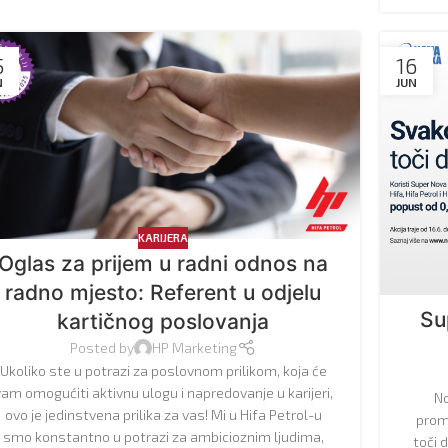
5
16
N
JUN
KARIJERA
Oglas za prijem u radni odnos na
radno mjesto: Referent u odjelu
Su
kartičnog poslovanja
Posted by
HP Marketing
Ukoliko ste u potrazi za poslovnom prilikom, koja će
am omogućiti aktivnu ulogu i napredovanje u karijeri,
No
ovo je jedinstvena prilika za vas! Mi u Hifa Petrol-u
prom
smo konstantno u potrazi za ambicioznim ljudima,
toči 