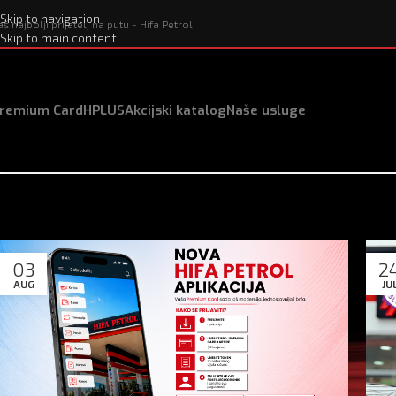
Skip to navigation
aš najbolji prijatelj na putu - Hifa Petrol
Skip to main content
remium Card
HPLUS
Akcijski katalog
Naše usluge
03
2
AUG
JU