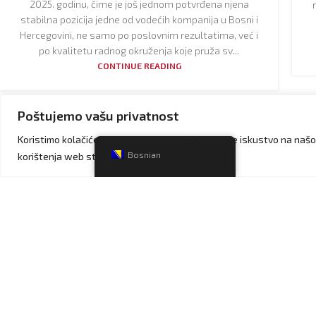
2025. godinu, čime je još jednom potvrđena njena
stabilna pozicija jedne od vodećih kompanija u Bosni i
Hercegovini, ne samo po poslovnim rezultatima, već i
po kvalitetu radnog okruženja koje pruža sv...
CONTINUE READING
Poštujemo vašu privatnost
06
0
Koristimo kolačiće kako bismo vam pružili najbolje iskustvo na našo
APR
AP
Bosnian
korištenja web stranice.
KARIJERA
Oglas za posao: Certificirani
računovođa