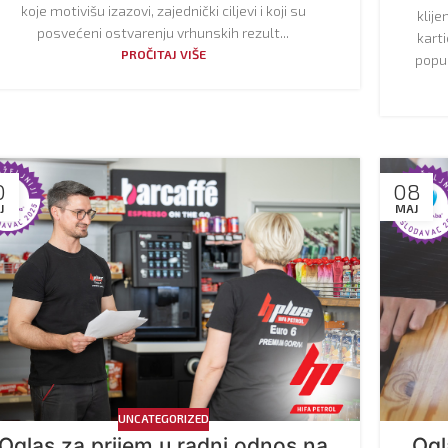
koje motivišu izazovi, zajednički ciljevi i koji su
klij
posvećeni ostvarenju vrhunskih rezult...
kart
PROČITAJ VIŠE
popus
0
08
J
MAJ
UNCATEGORIZED
Oglas za prijem u radni odnos na
Ogl