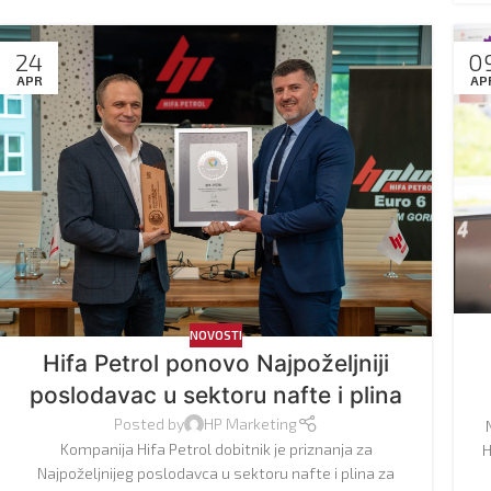
24
0
APR
AP
NOVOSTI
Hifa Petrol ponovo Najpoželjniji
poslodavac u sektoru nafte i plina
Posted by
HP Marketing
Kompanija Hifa Petrol dobitnik je priznanja za
H
Najpoželjnijeg poslodavca u sektoru nafte i plina za