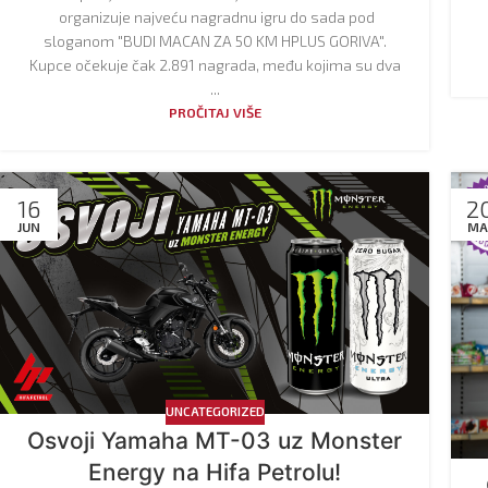
organizuje najveću nagradnu igru do sada pod
sloganom "BUDI MACAN ZA 50 KM HPLUS GORIVA".
Kupce očekuje čak 2.891 nagrada, među kojima su dva
...
PROČITAJ VIŠE
16
2
JUN
MA
UNCATEGORIZED
Osvoji Yamaha MT-03 uz Monster
Energy na Hifa Petrolu!