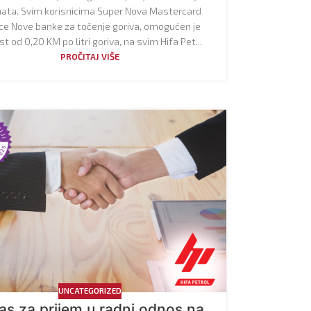
enata. Svim korisnicima Super Nova Mastercard
ice Nove banke za točenje goriva, omogućen je
t od 0,20 KM po litri goriva, na svim Hifa Pet...
PROČITAJ VIŠE
UNCATEGORIZED
as za prijem u radni odnos na