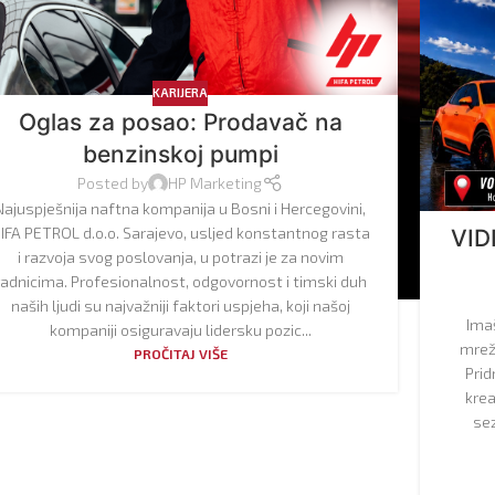
KARIJERA
Oglas za posao: Prodavač na
benzinskoj pumpi
Posted by
HP Marketing
Najuspješnija naftna kompanija u Bosni i Hercegovini,
IFA PETROL d.o.o. Sarajevo, usljed konstantnog rasta
VID
i razvoja svog poslovanja, u potrazi je za novim
radnicima. Profesionalnost, odgovornost i timski duh
naših ljudi su najvažniji faktori uspjeha, koji našoj
Imaš
kompaniji osiguravaju lidersku pozic...
mrež
PROČITAJ VIŠE
Prid
krea
sez