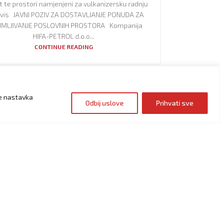
t te prostori namjenjeni za vulkanizersku radnju
ervis ЈАVNI POZIV ZA DOSTAVLJANJE PONUDA ZA
JMLJIVANJE POSLOVNIH PROSTORA Kompanija
HIFA-PETROL d.o.o...
CONTINUE READING
je nastavka
Odbij uslove
Prihvati sve
NOVOSTI
ujte pametnije uz Hifa Petrol i