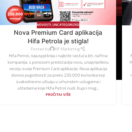
NOVOSTI
,
UNCATEGORIZED
Nova Premium Card aplikacija
Hifa Petrola je stigla!
Posted by
HP Marketing
Hifa Petrol, najuspješnija i najbrže rastuća bh. naftna
kompanija, s ponosom predstavlja novu, unaprijeđenu
H
verziju svoje Premium Card aplikacije. Nova aplikacija
donosi pogodnosti za preko 230.000 korisnika koji
svakodnevno uživaju u vrhunskim uslugama i
uštedama koje Hifa Petrol nudi. Kupci mog...
PROČITAJ VIŠE