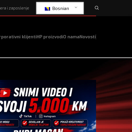
Bosnian
jera i zaposlenje
porativni klijenti
HP proizvodi
O nama
Novosti