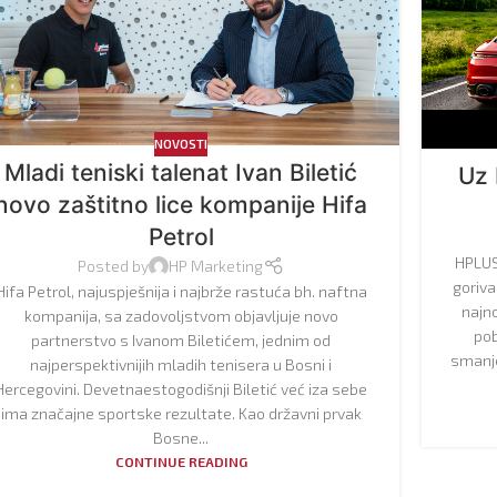
NOVOSTI
Mladi teniski talenat Ivan Biletić
Uz 
novo zaštitno lice kompanije Hifa
Petrol
HPLUS
Posted by
HP Marketing
goriva
Hifa Petrol, najuspješnija i najbrže rastuća bh. naftna
najno
kompanija, sa zadovoljstvom objavljuje novo
pob
partnerstvo s Ivanom Biletićem, jednim od
smanje
najperspektivnijih mladih tenisera u Bosni i
Hercegovini. Devetnaestogodišnji Biletić već iza sebe
ima značajne sportske rezultate. Kao državni prvak
Bosne...
CONTINUE READING