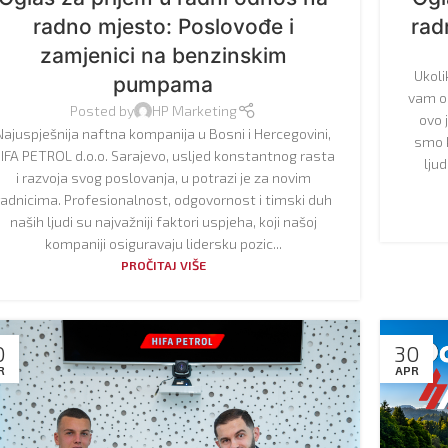
radno mjesto: Poslovođe i
rad
zamjenici na benzinskim
Ukoli
pumpama
vam om
Posted by
HP Marketing
ovo 
Najuspješnija naftna kompanija u Bosni i Hercegovini,
smo k
IFA PETROL d.o.o. Sarajevo, usljed konstantnog rasta
ljud
i razvoja svog poslovanja, u potrazi je za novim
radnicima. Profesionalnost, odgovornost i timski duh
naših ljudi su najvažniji faktori uspjeha, koji našoj
kompaniji osiguravaju lidersku pozic...
PROČITAJ VIŠE
0
30
R
APR