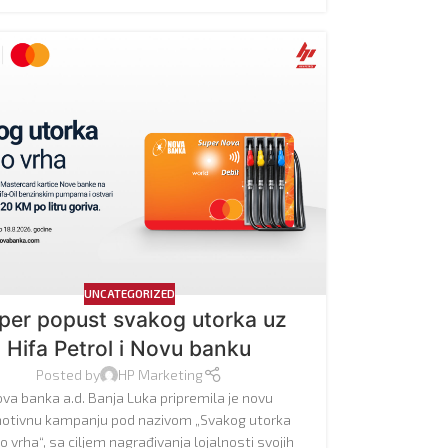
UNCATEGORIZED
per popust svakog utorka uz
Hifa Petrol i Novu banku
Posted by
HP Marketing
va banka a.d. Banja Luka pripremila je novu
otivnu kampanju pod nazivom „Svakog utorka
do vrha“, sa ciljem nagrađivanja lojalnosti svojih