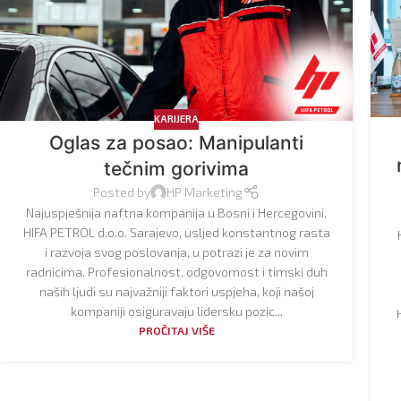
KARIJERA
Oglas za posao: Manipulanti
tečnim gorivima
Posted by
HP Marketing
Najuspješnija naftna kompanija u Bosni i Hercegovini,
HIFA PETROL d.o.o. Sarajevo, usljed konstantnog rasta
i razvoja svog poslovanja, u potrazi je za novim
radnicima. Profesionalnost, odgovornost i timski duh
naših ljudi su najvažniji faktori uspjeha, koji našoj
kompaniji osiguravaju lidersku pozic...
PROČITAJ VIŠE