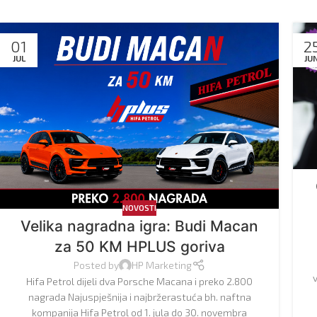
01
2
JUL
JU
NOVOSTI
Velika nagradna igra: Budi Macan
za 50 KM HPLUS goriva
Posted by
HP Marketing
v
Hifa Petrol dijeli dva Porsche Macana i preko 2.800
nagrada Najuspješnija i najbržerastuća bh. naftna
kompanija Hifa Petrol od 1. jula do 30. novembra