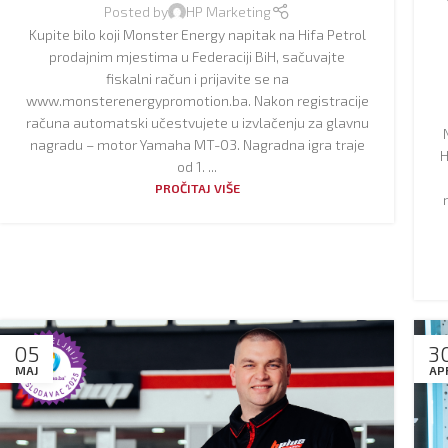
Posted by
HP Marketing
Kupite bilo koji Monster Energy napitak na Hifa Petrol
prodajnim mjestima u Federaciji BiH, sačuvajte
fiskalni račun i prijavite se na
www.monsterenergypromotion.ba. Nakon registracije
računa automatski učestvujete u izvlačenju za glavnu
nagradu – motor Yamaha MT-03. Nagradna igra traje
H
od 1. ...
PROČITAJ VIŠE
05
3
MAJ
AP