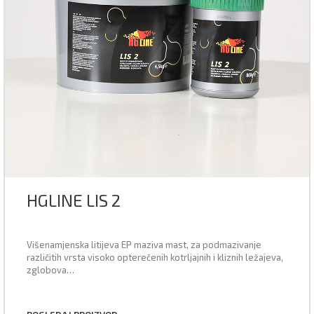
HGLINE LIS 2
Višenamjenska litijeva EP maziva mast, za podmazivanje
različitih vrsta visoko opterečenih kotrljajnih i kliznih ležajeva,
zglobova…