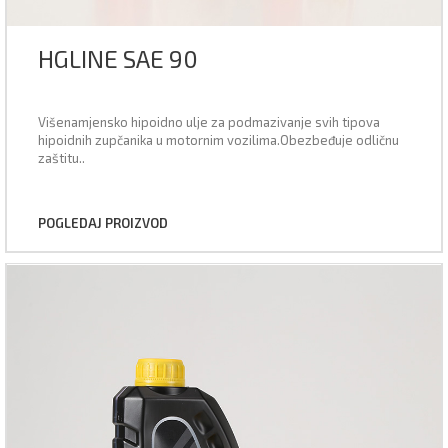
HGLINE SAE 90
Višenamjensko hipoidno ulje za podmazivanje svih tipova
hipoidnih zupčanika u motornim vozilima.Obezbeđuje odličnu
zaštitu..
POGLEDAJ PROIZVOD