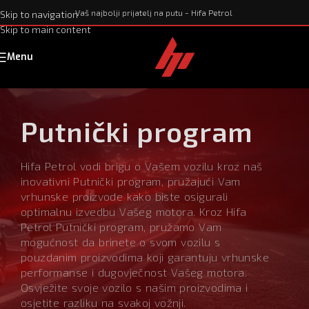
Vaš najbolji prijatelj na putu - Hifa Petrol
Skip to navigation
Skip to main content
Menu
Putnički program
Hifa Petrol vodi brigu o Vašem vozilu kroz naš
inovativni Putnički program, pružajući Vam
vrhunske proizvode kako biste osigurali
optimalnu izvedbu Vašeg motora. Kroz Hifa
Petrol Putnički program, pružamo Vam
mogućnost da brinete o svom vozilu s
pouzdanim proizvodima koji garantuju vrhunske
performanse i dugovječnost Vašeg motora.
Osvježite svoje vozilo s našim proizvodima i
osjetite razliku na svakoj vožnji.