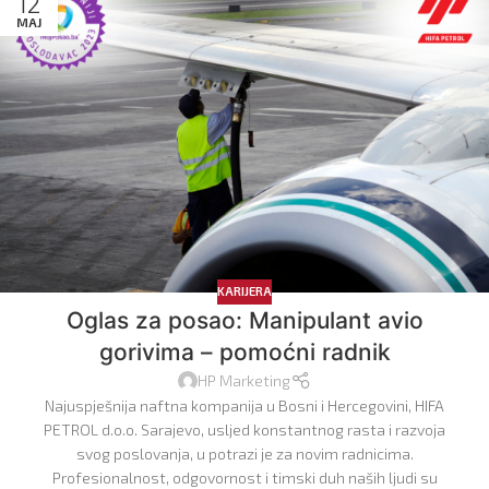
12
MAJ
KARIJERA
Oglas za posao: Manipulant avio
gorivima – pomoćni radnik
HP Marketing
Najuspješnija naftna kompanija u Bosni i Hercegovini, HIFA
PETROL d.o.o. Sarajevo, usljed konstantnog rasta i razvoja
svog poslovanja, u potrazi je za novim radnicima.
Profesionalnost, odgovornost i timski duh naših ljudi su