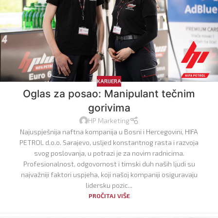
KARIJERA
Oglas za posao: Manipulant tečnim
gorivima
HP Marketing
Najuspješnija naftna kompanija u Bosni i Hercegovini, HIFA
PETROL d.o.o. Sarajevo, usljed konstantnog rasta i razvoja
svog poslovanja, u potrazi je za novim radnicima.
Profesionalnost, odgovornost i timski duh naših ljudi su
najvažniji faktori uspjeha, koji našoj kompaniji osiguravaju
lidersku pozic...
PROČITAJ VIŠE