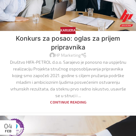
KARIJERA
Konkurs za posao: oglas za prijem
pripravnika
HP Marketing
Društvo HIFA-PETROL d.o.o. Sarajevo je ponosno na uspješnu
realizaciju Projekta stručnog osposobljavanja pripravnika
kojeg smo započeli 2021. godine s ciljem pružanja podrške
mladim i ambicioznim ljudima posvećenim ostvarenju
vrhunskih rezultata, da steknu prvo radno iskustvo, usavrše
se u struci i ...
CONTINUE READING
04
FEB