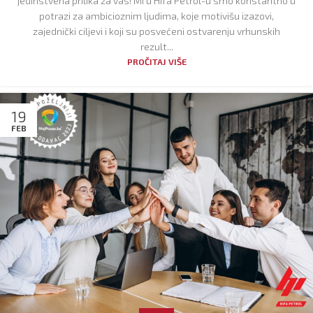
jedinstvena prilika za vas! Mi u Hifa Petrol-u smo konstantno u
potrazi za ambicioznim ljudima, koje motivišu izazovi,
zajednički ciljevi i koji su posvećeni ostvarenju vrhunskih
rezult...
PROČITAJ VIŠE
19
FEB