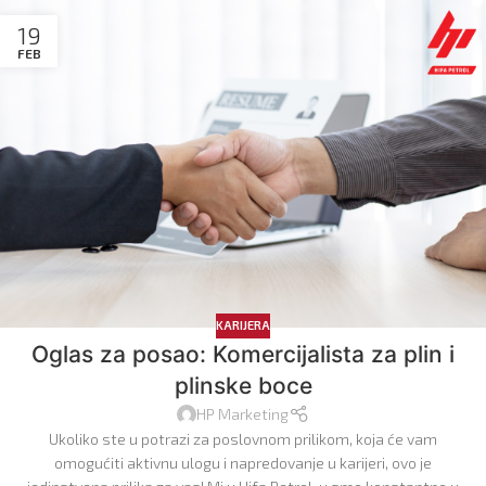
19
FEB
KARIJERA
Oglas za posao: Komercijalista za plin i
plinske boce
HP Marketing
Ukoliko ste u potrazi za poslovnom prilikom, koja će vam
omogućiti aktivnu ulogu i napredovanje u karijeri, ovo je