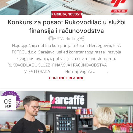
KARIJERA
,
NOVOSTI
Konkurs za posao: Rukovodilac u službi
finansija i računovodstva
HP Marketing
Najuspješnija naftna kompanija u Bosni i Hercegovini, HIFA
PETROL d.o.o. Sarajevo, usljed konstantnog rasta i razvoja
svog poslovanja, u potrazi je za novim uposlenicima.
RUKOVODILAC U SLUŽBI FINANSIJA I RAČUNOVODSTVA
MJESTO RADA Hotonj, Vogošća ...
CONTINUE READING
09
SEP