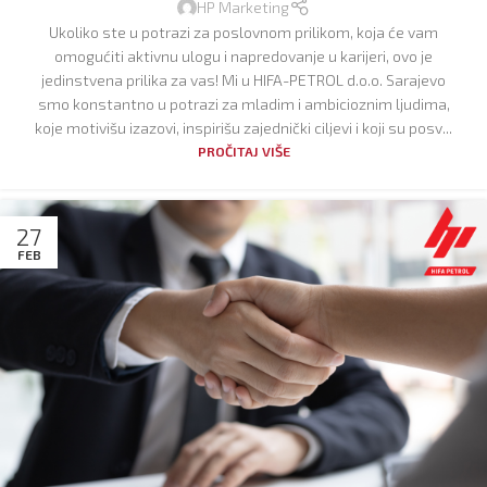
HP Marketing
Ukoliko ste u potrazi za poslovnom prilikom, koja će vam
omogućiti aktivnu ulogu i napredovanje u karijeri, ovo je
jedinstvena prilika za vas! Mi u HIFA-PETROL d.o.o. Sarajevo
smo konstantno u potrazi za mladim i ambicioznim ljudima,
koje motivišu izazovi, inspirišu zajednički ciljevi i koji su posv...
PROČITAJ VIŠE
27
FEB