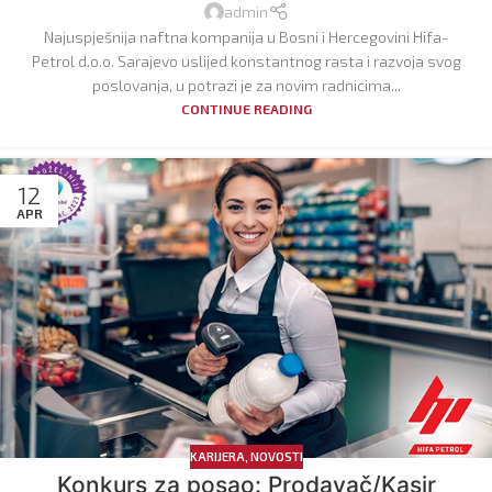
admin
Najuspješnija naftna kompanija u Bosni i Hercegovini Hifa-
Petrol d.o.o. Sarajevo uslijed konstantnog rasta i razvoja svog
poslovanja, u potrazi je za novim radnicima...
CONTINUE READING
12
APR
KARIJERA
,
NOVOSTI
Konkurs za posao: Prodavač/Kasir