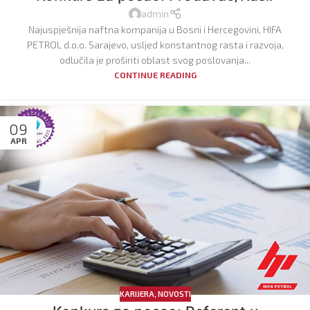
admin
Najuspješnija naftna kompanija u Bosni i Hercegovini, HIFA
PETROL d.o.o. Sarajevo, usljed konstantnog rasta i razvoja,
odlučila je proširiti oblast svog poslovanja...
CONTINUE READING
09
APR
KARIJERA
,
NOVOSTI