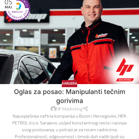
05
MAJ
KARIJERA
Oglas za posao: Manipulanti tečnim
gorivima
HP Marketing
Najuspješnija naftna kompanija u Bosni i Hercegovini, HIFA
PETROL d.o.o. Sarajevo, usljed konstantnog rasta i razvoja
svog poslovanja, u potrazi je za novim radnicima.
Profesionalnost, odgovornost i timski duh naših ljudi su