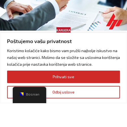
KARIJERA
Konkurs za posao: Zamjenik
Poštujemo vašu privatnost
rukovodioca sektora za pravne poslove
Koristimo kolačiće kako bismo vam pružili najbolje iskustvo na
admin
našoj web stranici. Molimo da se složite sa uslovima korištenja
Zamjenik Rukovodioca sektora za pravne poslove (m/ž)
kolačića prije nastavka korištenja web stranice.
MJESTO RADA Hotonj, Vogošća Ukoliko ste u potrazi za
poslovnom prilikom, koja će vam omogućiti aktivnu ulogu i
Prihvati sve
napredovanje u karijeri iz pravne oblasti, ovo je jedinstvena
prilika za vas! Mi u Hifa Petrol-u smo ko...
CONTINUE READING
Odbij uslove
Bosnian