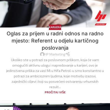
KARIJERA
Oglas za prijem u radni odnos na radno
mjesto: Referent u odjelu kartičnog
poslovanja
HP Marketing
Ukoliko ste u potrazi za poslovnom prilikom, koja će vam
omogućiti aktivnu ulogu i napredovanje u karijeri, ovo je
jedinstvena prilika za vas! Mi u Hifa Petrol-u smo konstantno u
potrazi za ambicioznim ljudima, koje motivišu izazovi,
zajednički ciljevi i koji su posvećeni ostvarenju vrhunskih
rezult...
PROČITAJ VIŠE