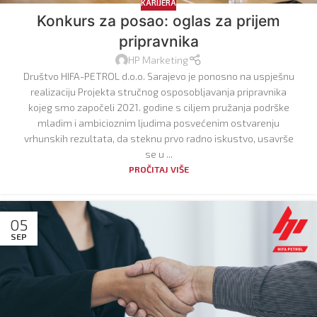
KARIJERA
Konkurs za posao: oglas za prijem
pripravnika
HP Marketing
Društvo HIFA-PETROL d.o.o. Sarajevo je ponosno na uspješnu
realizaciju Projekta stručnog osposobljavanja pripravnika
kojeg smo započeli 2021. godine s ciljem pružanja podrške
mladim i ambicioznim ljudima posvećenim ostvarenju
vrhunskih rezultata, da steknu prvo radno iskustvo, usavrše
se u ...
PROČITAJ VIŠE
05
SEP