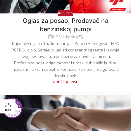
KARIJERA
Oglas za posao: Prodavač na
benzinskoj pumpi
HP Marketing
Najuspješnija naftna kompanija u Bosni i Hercegovini, HIFA
PETROL d.o.o. Sarajevo, usljed konstantnog rasta i razvoja
svog poslovanja, u potrazi je za novim radnicima.
Profesionalnost, odgovornost i timski duh naših ljudi su
najvažniji faktori uspjeha, koji našoj kompaniji osiguravaju
lidersku pozic...
PROČITAJ VIŠE
25
JUN