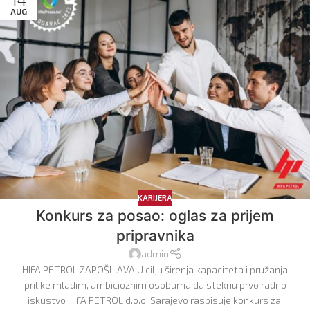
AUG
KARIJERA
Konkurs za posao: oglas za prijem
pripravnika
admin
HIFA PETROL ZAPOŠLJAVA U cilju širenja kapaciteta i pružanja
prilike mladim, ambicioznim osobama da steknu prvo radno
iskustvo HIFA PETROL d.o.o. Sarajevo raspisuje konkurs za: