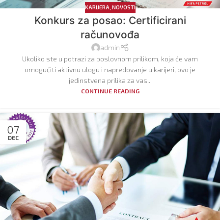
KARIJERA
,
NOVOSTI
Konkurs za posao: Certificirani
računovođa
admin
Ukoliko ste u potrazi za poslovnom prilikom, koja će vam
omogućiti aktivnu ulogu i napredovanje u karijeri, ovo je
jedinstvena prilika za vas...
CONTINUE READING
07
DEC