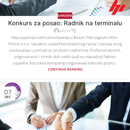
KARIJERA
Konkurs za posao: Radnik na terminalu
admin
Najuspješnija naftna kompanija u Bosni i Hercegovini Hifa-
Petrol d.o.o. Sarajevo uslijed konstantnog rasta i razvoja svog
poslovanja, u potrazi je za novim radnicima. Profesionalnost,
odgovornost i timski duh naših ljudi su najvažniji faktori
uspjeha, koji našoj kompaniji osiguravaju lidersku pozici...
CONTINUE READING
07
DEC