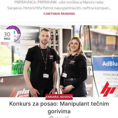
PRIPRAVNICA/PRIPRAVNIK- više izvršilaca Mjesto rada:
Sarajevo, Hotonj Hifa Petrol najuspješnija bh. naftna kompan...
CONTINUE READING
30
MAJ
KARIJERA
,
NOVOSTI
Konkurs za posao: Manipulant tečnim
gorivima