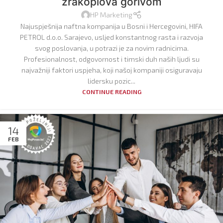
zrakoplova gorivom
HP Marketing
Najuspješnija naftna kompanija u Bosni i Hercegovini, HIFA
PETROL d.o.o. Sarajevo, usljed konstantnog rasta i razvoja
svog poslovanja, u potrazi je za novim radnicima.
Profesionalnost, odgovornost i timski duh naših ljudi su
najvažniji faktori uspjeha, koji našoj kompaniji osiguravaju
lidersku pozic...
CONTINUE READING
14
FEB