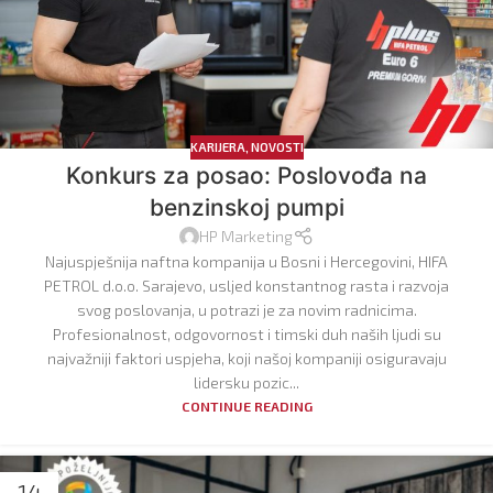
KARIJERA
,
NOVOSTI
Konkurs za posao: Poslovođa na
benzinskoj pumpi
HP Marketing
Najuspješnija naftna kompanija u Bosni i Hercegovini, HIFA
PETROL d.o.o. Sarajevo, usljed konstantnog rasta i razvoja
svog poslovanja, u potrazi je za novim radnicima.
Profesionalnost, odgovornost i timski duh naših ljudi su
najvažniji faktori uspjeha, koji našoj kompaniji osiguravaju
lidersku pozic...
CONTINUE READING
14