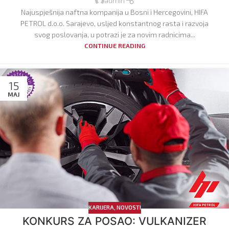
admin
Najuspješnija naftna kompanija u Bosni i Hercegovini, HIFA
PETROL d.o.o. Sarajevo, usljed konstantnog rasta i razvoja
svog poslovanja, u potrazi je za novim radnicima...
CONTINUE READING
15
MAJ
KARIJERA
,
NOVOSTI
KONKURS ZA POSAO: VULKANIZER