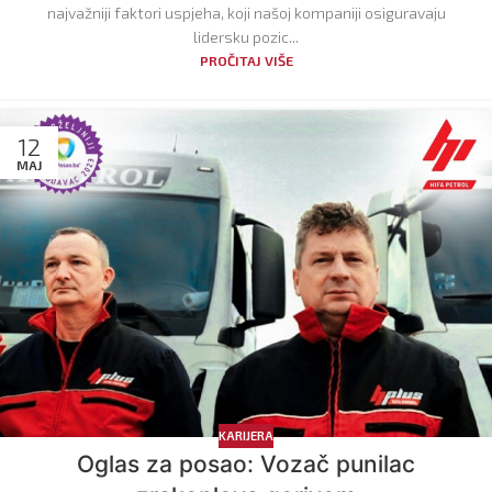
najvažniji faktori uspjeha, koji našoj kompaniji osiguravaju
lidersku pozic...
PROČITAJ VIŠE
12
MAJ
KARIJERA
Oglas za posao: Vozač punilac