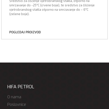
Sredstvo za čišćenje vjetrobranskog stakla, otporno na
smrzavanje do -25°C (crvene boje), te sredstvo za čišćenje
vjetrobranskog stakla otporno na smrzavanje do – 6°C
(zelene boje).
POGLEDAJ PROIZVOD
HIFA PETROL
O nama
Poslovnice