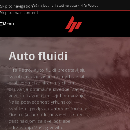
Vaš najbolji prijatelj na putu - Hifa Petrol
Skip to navigation
Skip to main content
Menu
Auto fluidi
Hifa Petrol Auto fluidi predstavljaju
sveobuhvatan asortiman vrhunskih
proizvoda dizajniranih s ciljem
očuvanja optimalne izvedbe Vašeg
vozila u raznolikim uvjetima vožnje.
Naša posvećenost vrhunskoj
kvaliteti i pažljivo odabrane formule
čine našu ponudu nezaobilaznom
destinacijom za sve potrebe
održavanja Vašeg vozila.