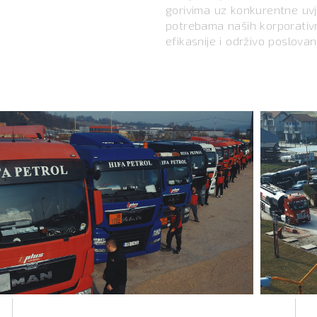
gorivima uz konkurentne uv
potrebama naših korporativni
efikasnije i održivo poslovan