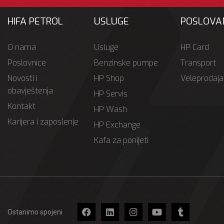
HIFA PETROL
USLUGE
POSLOVA
O nama
Usluge
HP Card
Poslovnice
Benzinske pumpe
Transport
Novosti i
HP Shop
Veleprodaja
obavještenja
HP Servis
Kontakt
HP Wash
Karijera i zaposlenje
HP Exchange
Kafa za ponijeti
Ostanimo spojeni