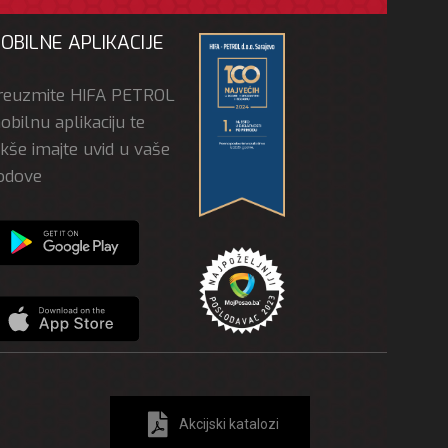
OBILNE APLIKACIJE
reuzmite HIFA PETROL
bilnu aplikaciju te
akše imajte uvid u vaše
odove
Akcijski katalozi