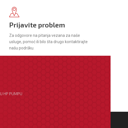
odaja
više
Prijavite problem
Za odgovore na pitanja vezana za naše
usluge, pomoć ili bilo šta drugo kontaktirajte
našu podršku.
ŽU HP PUMPU