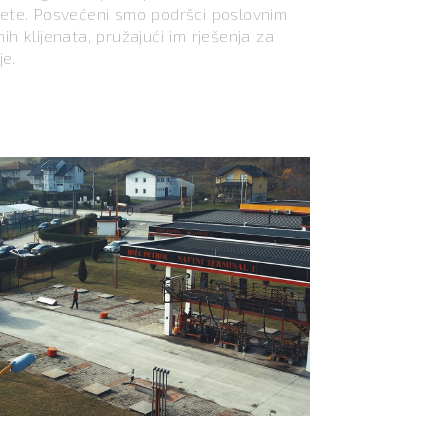
jete. Posvećeni smo podršci poslovnim
h klijenata, pružajući im rješenja za
je.