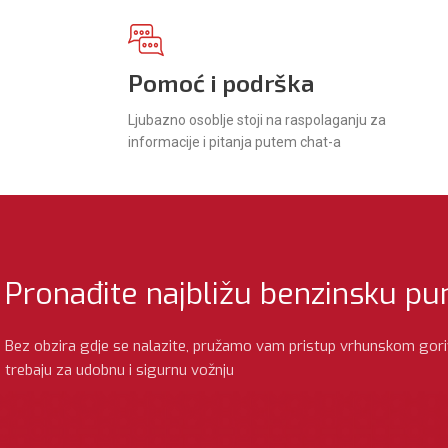
Korporativna HP CARD
Pročitaj više
Pomoć i podrška
Ljubazno osoblje stoji na raspolaganju za
informacije i pitanja putem chat-a
Pronađite najbližu benzinsku p
Bez obzira gdje se nalazite, pružamo vam pristup vrhunskom gor
trebaju za udobnu i sigurnu vožnju