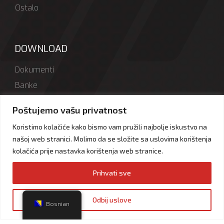
Ostalo
DOWNLOAD
Dokumenti
Banke
Logotipi
Poštujemo vašu privatnost
Koristimo kolačiće kako bismo vam pružili najbolje iskustvo na
našoj web stranici. Molimo da se složite sa uslovima korištenja
MOBILNE APLIKACIJE
kolačića prije nastavka korištenja web stranice.
Preuzmite HIFA PETROL mobilnu aplikaciju te lakše imajte
Prihvati sve
uvid u vaše bodove
Odbij uslove
Bosnian