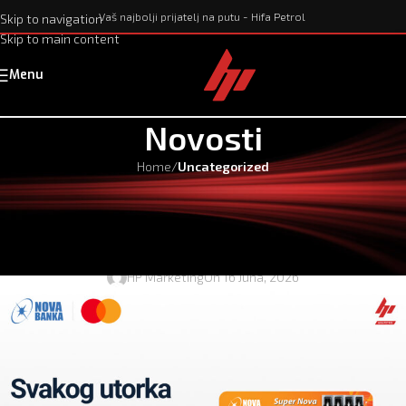
Vaš najbolji prijatelj na putu - Hifa Petrol
Skip to navigation
Skip to main content
Menu
Novosti
Home
/
Uncategorized
UNCATEGORIZED
Super popust svakog utorka uz Hifa
Petrol i Novu banku
HP Marketing
On 16 Juna, 2026