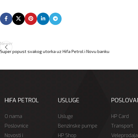
Newer
Super popust svakog utorka uz Hifa Petrol i Novu banku
HIFA PETROL
USLUGE
POSLOVA
O nama
Usluge
HP Card
Poslovnice
Benzinske pumpe
Transport
Novosti i
HP Shop
Veleprodaja