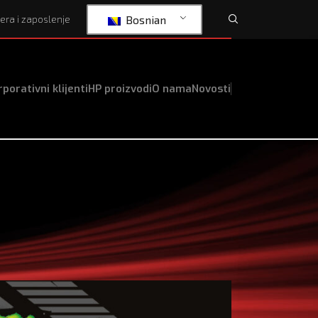
Bosnian
jera i zaposlenje
porativni klijenti
HP proizvodi
O nama
Novosti
trolu!