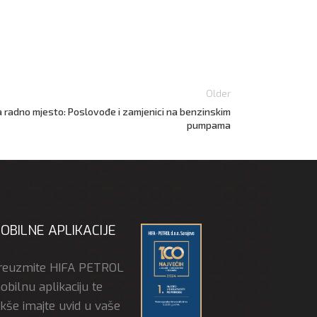
Older
a radno mjesto: Poslovođe i zamjenici na benzinskim
pumpama
OBILNE APLIKACIJE
reuzmite HIFA PETROL
bilnu aplikaciju te
akše imajte uvid u vaše