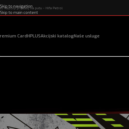
Skip to navigation
aš najbolji prijatelj na putu - Hifa Petrol
Skip to main content
remium Card
HPLUS
Akcijski katalog
Naše usluge
Osvoji Yamaha 