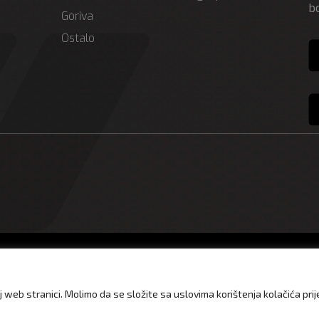
b
Goriva
Ostalo
Impressum
Privatn
j web stranici. Molimo da se složite sa uslovima korištenja kolačića pri