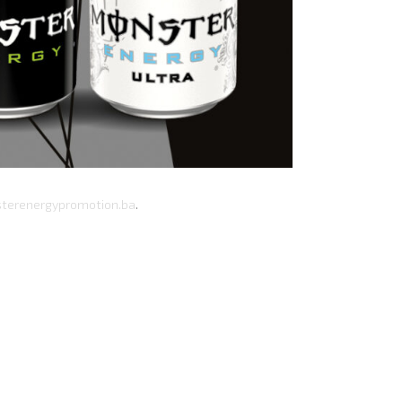
erenergypromotion.ba
.