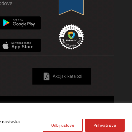
odove
Akcijski katalozi
ost i zaštita ličnih podataka
Izjava o kolačićima
je nastavka
Odbij uslove
Prihvati sve