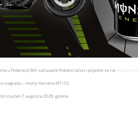
a u Federaciji BiH, sačuvajte fiskalni račun i prijavite se na
www.monst
avnu nagradu – motor Yamaha MT-03.
biti izvučen 7. augusta 2026. godine.