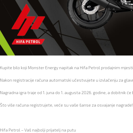
Kupite bilo koji Monster Energy napitak na Hifa Petrol prodajnim mjestim
Nakon registracije računa automatski učestvujete u izvlačenju za gl
Nagradna igra traje od 1. juna do 1. augusta 2026. godine, a dobitnik će 
Što više računa registrujete, veće su vaše šanse za osvajanje nagrade!
Hifa Petrol – Vaš najbolji prijatelj na putu