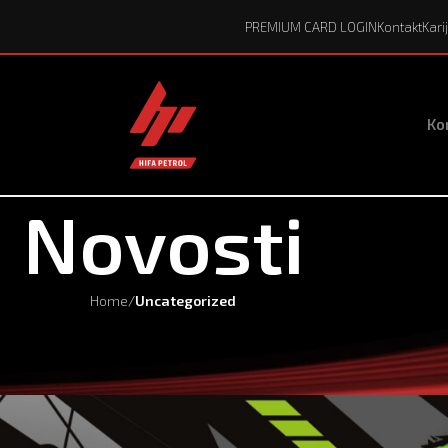
PREMIUM CARD LOGIN
Kontakt
Kari
Kor
Novosti
Home
/
Uncategorized
UNCATEGORIZED
MT-03 uz Monster Energy na Hifa Pe
Posted by
HP Marketing
On 16 Juna, 2026