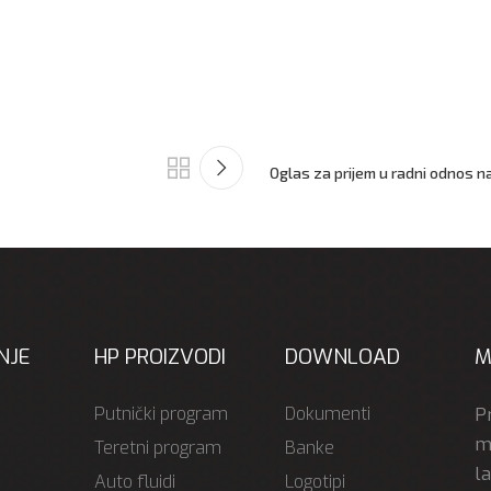
Oglas za prijem u radni odnos n
NJE
HP PROIZVODI
DOWNLOAD
M
Putnički program
Dokumenti
P
mo
Teretni program
Banke
l
Auto fluidi
Logotipi