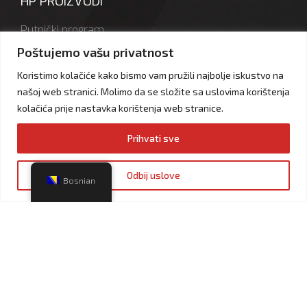
HP PROIZVODI
Putnički program
Teretni program
Poštujemo vašu privatnost
Auto fluidi
Koristimo kolačiće kako bismo vam pružili najbolje iskustvo na
našoj web stranici. Molimo da se složite sa uslovima korištenja
Goriva
kolačića prije nastavka korištenja web stranice.
Ostalo
Prihvati sve
DOWNLOAD
Odbij uslove
Bosnian
Dokumenti
Banke
Logotipi
MOBILNE APLIKACIJE