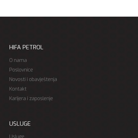
HIFA PETROL
O nama
Poslovnice
Novosti i obavještenja
Kontakt
Karijera i zaposlenje
USLUGE
Usluge