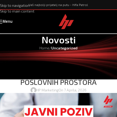
Vaš najbolji prijatelj na putu - Hifa Petrol
Skip to navigation
Skip to main content
Menu
Novosti
Home
/
Uncategorized
UNCATEGORIZED
ЈАVNI POZIV ZA DOSTAVLJANJE
PONUDA ZA IZNAJMLJIVANJE
POSLOVNIH PROSTORA
HP Marketing
On 7 Aprila, 2026