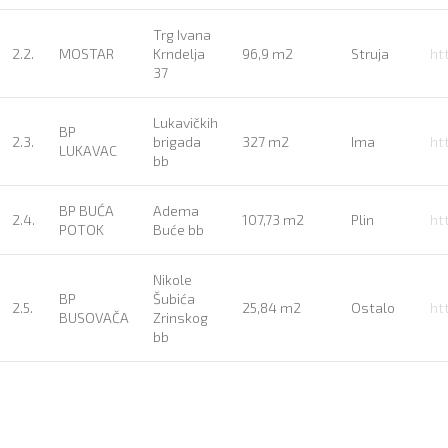
Trg Ivana
2.2.
MOSTAR
Krndelja
96,9 m2
Struja
ht
37
Lukavičkih
BP
2.3.
brigada
327 m2
Ima
ht
LUKAVAC
bb
BP BUĆA
Adema
2.4.
107,73 m2
Plin
ht
POTOK
Buće bb
Nikole
BP
Šubića
2.5.
25,84 m2
Ostalo
ht
BUSOVAČA
Zrinskog
bb