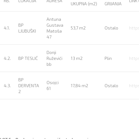
RB.
LOKACIJA
ADRESA
LINK 
UKUPNA (m2)
GRIJANJA
Antuna
BP
Gustava
4.1.
53,7 m2
Ostalo
http
LJUBUŠKI
Matoša
47
Donji
4.2.
BP TESLIĆ
Ruževići
13 m2
Plin
http
bb
BP
Osojci
4.3.
DERVENTA
17,84 m2
Ostalo
http
61
2