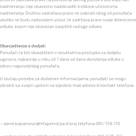
nadmetanja i nije obavezno nadoknaditi troškove učesnicima
nadmetanja. Društvo zadražava pravo ne izabrati nikog od ponuđača
ukoliko ne budu zadovoljeni uslovi, te zadržava pravo svoje diskrecione
odluke, kojom nije obavezan saopštiti razloge odluke.
Obavještenje o dodjeli
Ponuđači će biti obavješteni o rezultatima postupka za dodjelu
ugovora, najkasnije u roku od 7 dana od dana donošenja odluke o
izboru najpovoljnijeg ponuđača.
U slučaju potrebe za dodatnim informacijama, ponuđači se mogu
obratiti sa svojim upitom na sljedeće mail adrese ili kontakt telefone:
– damir.bajramovic@hifapetrol.ba ili broj telefona 061/ 519-110