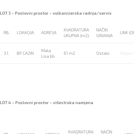
LOT 3 – Poslovni prostor – vulkanizerska radnja/servis
KVADRATURA
NAČIN
RB.
LOKACIJA
ADRESA
LINK (O
UKUPNA (m2)
GRIJANJA
Mala
3.1.
BP CAZIN
61 m2
Ostalo
https:
Lisa bb
LOT 4 – Poslovni prostor – višestruka namjena
KVADRATURA
NAČIN