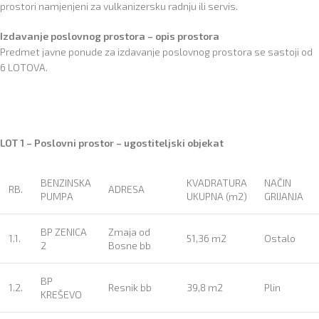
prostori namjenjeni za vulkanizersku radnju ili servis.
Izdavanje poslovnog prostora – opis prostora
Predmet javne ponude za izdavanje poslovnog prostora se sastoji od
6 LOTOVA.
LOT 1 – Poslovni prostor – ugostiteljski objekat
BENZINSKA
KVADRATURA
NAČIN
RB.
ADRESA
PUMPA
UKUPNA (m2)
GRIJANJA
BP ZENICA
Zmaja od
1.1.
51,36 m2
Ostalo
2
Bosne bb
BP
1.2.
Resnik bb
39,8 m2
Plin
KREŠEVO