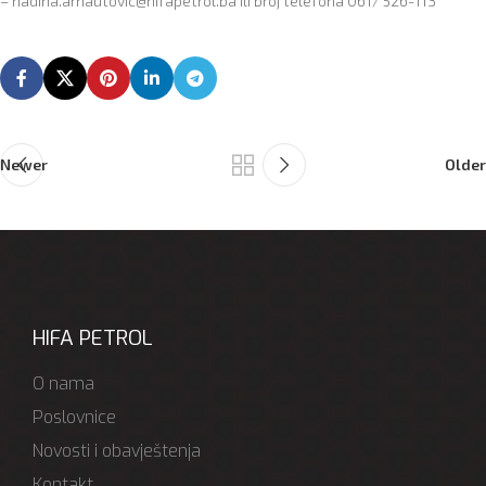
– nadina.arnautovic@hifapetrol.ba ili broj telefona 061/ 526-113
Newer
Older
HIFA PETROL
O nama
Poslovnice
Novosti i obavještenja
Kontakt