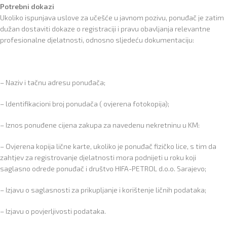
Potrebni dokazi
Ukoliko ispunjava uslove za učešće u javnom pozivu, ponuđač je zatim
dužan dostaviti dokaze o registraciji i pravu obavljanja relevantne
profesionalne djelatnosti, odnosno sljedeću dokumentaciju:
– Naziv i tačnu adresu ponuđača;
– ldentifikacioni broj ponudača ( ovjerena fotokopija);
– Iznos ponuđene cijena zakupa za navedenu nekretninu u KM:
– Ovjerena kopija lične karte, ukoliko je ponuđač fizičko lice, s tim da
zahtjev za registrovanje djelatnosti mora podnijeti u roku koji
saglasno odrede ponuđač i društvo HIFA-PETROL d.o.o. Sarajevo;
– Izjavu o saglasnosti za prikupljanje i korištenje ličnih podataka;
– Izjavu o povjerljivosti podataka.