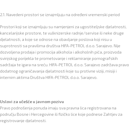
2.1. Navedeni prostori se iznajmljuju na određeni vremenski period
Prostori koji se iznajmljuju su namjenjeni za ugostiteljske djelatnosti,
kancelarijske prostore, te vulknizerske radnje/servise ili neke druge
djelatnosti, a koje se odnose na obavljanje poslova koji nisu u
suprotnosti sa pravilima društva HIFA-PETROL d.o.o. Sarajevo. Nije
dozvoljena prodaja i promocija alkohola i alkoholnih pića, proizvoda
svinjskog porijekla te prometovanje i reklamiranje pornografskih
sadržaja te igara na sreću. HIFA-PETROL d.o.o. Sarajevo zadržava pravo
dodatnog ograničavanja djelatnosti koje su protivne viziji, misiji i
internim aktima Društva HIFA-PETROL d.o.o. Sarajevo.
Uslovi za učešće u javnom pozivu
Pravo podnošenja ponuda imaju sva pravna lica registrovana na
području Bosne i Hercegovine ili fizičko lice koje podnese Zahtjev za
registrovanje djelatnosti.