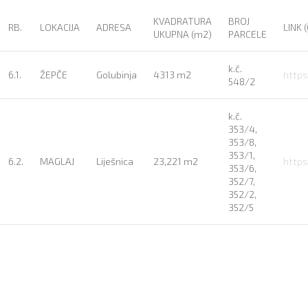
KVADRATURA
BROJ
RB.
LOKACIJA
ADRESA
LINK 
UKUPNA (m2)
PARCELE
k.č.
6.1.
ŽEPČE
Golubinja
4313 m2
https
548/2
k.č.
353/4,
353/8,
353/1,
6.2.
MAGLAJ
Liješnica
23,221 m2
https
353/6,
352/7,
352/2,
352/5