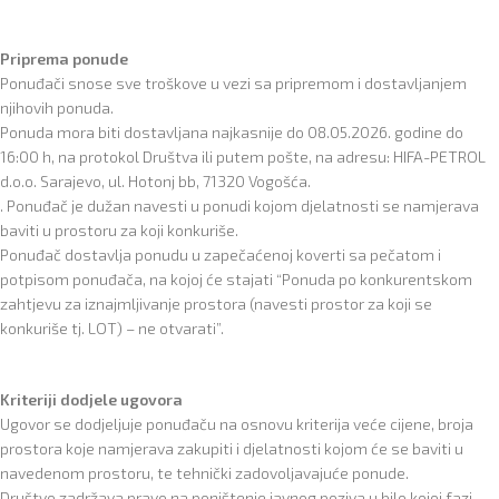
Priprema ponude
Ponuđači snose sve troškove u vezi sa pripremom i dostavljanjem
njihovih ponuda.
Ponuda mora biti dostavljana najkasnije do 08.05.2026. godine do
16:00 h, na protokol Društva ili putem pošte, na adresu: HIFA-PETROL
d.o.o. Sarajevo, ul. Hotonj bb, 71320 Vogošća.
. Ponuđač je dužan navesti u ponudi kojom djelatnosti se namjerava
baviti u prostoru za koji konkuriše.
Ponuđač dostavlja ponudu u zapečaćenoj koverti sa pečatom i
potpisom ponuđača, na kojoj će stajati “Ponuda po konkurentskom
zahtjevu za iznajmljivanje prostora (navesti prostor za koji se
konkuriše tj. LOT) – ne otvarati”.
Kriteriji dodjele ugovora
Ugovor se dodjeljuje ponuđaču na osnovu kriterija veće cijene, broja
prostora koje namjerava zakupiti i djelatnosti kojom će se baviti u
navedenom prostoru, te tehnički zadovoljavajuće ponude.
Društvo zadržava pravo na poništenje javnog poziva u bilo kojoj fazi