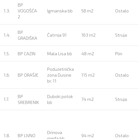
BP
1.3.
VOGOŠĆA
Igmanska bb
58 m2
Ostalo
2
BP
1.4.
Čatrnja 91
163 m2
Struja
GRADIŠKA
1.5.
BP CAZIN
Mala Lisa bb
48 m2
Plin
Poduzetnička
1.6.
BP ORAŠJE
zona Dusine
115 m2
Ostalo
br. 11
BP
Duboki potok
1.7.
74 m2
Struja
SREBRENIK
bb
Drinova
1.8.
BP LIVNO
94 m2
Ostalo
međa bb