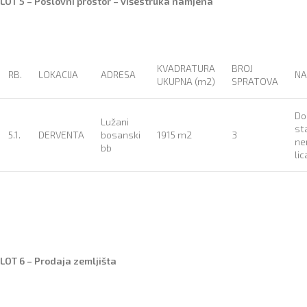
LOT 5 – Poslovni prostor – višestruka namjena
KVADRATURA
BROJ
RB.
LOKACIJA
ADRESA
NA
UKUPNA (m2)
SPRATOVA
Do
Lužani
sta
5.1.
DERVENTA
bosanski
1915 m2
3
ne
bb
lic
LOT 6 – Prodaja zemljišta