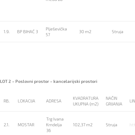
Plješevička
1.9.
BP BIHAĆ 3
30 m2
Struja
57
LOT 2 – Poslovni prostor – kancelarijski prostori
KVADRATURA
NAČIN
RB.
LOKACIJA
ADRESA
LI
UKUPNA (m2)
GRIJANJA
Trg Ivana
2.1.
MOSTAR
Krndelja
102,37 m2
Struja
ht
36