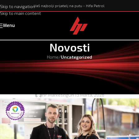
Vaš najbolji prijatelj na putu - Hifa Petrol
Skip to navigation
Skip to main content
Menu
Novosti
Home
/
Uncategorized
UNCATEGORIZED
Oglas za posao: Manipulant tečnim
gorivima
HP Marketing
On 13 Marta, 2026