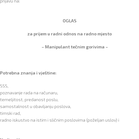
prijavu na:
OGLAS
za prijem u radni odnos na radno mjesto
–
Manipulant tečnim gorivima –
Potrebna znanja i vještine:
SSS,
poznavanje rada na računaru,
temeljitost, predanost poslu,
samostalnost u obavljanju poslova,
timski rad,
radno iskustvo na istim i sličnim poslovima (poželjan uslov) i