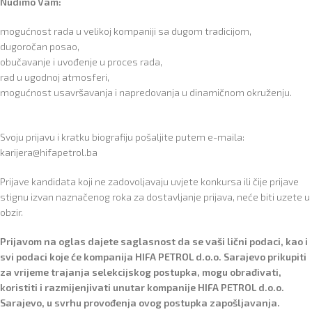
Nudimo Vam:
mogućnost rada u velikoj kompaniji sa dugom tradicijom,
dugoročan posao,
obučavanje i uvođenje u proces rada,
rad u ugodnoj atmosferi,
mogućnost usavršavanja i napredovanja u dinamičnom okruženju.
Svoju prijavu i kratku biografiju pošaljite putem e-maila:
karijera@hifapetrol.ba
Prijave kandidata koji ne zadovoljavaju uvjete konkursa ili čije prijave
stignu izvan naznačenog roka za dostavljanje prijava, neće biti uzete u
obzir.
Prijavom na oglas dajete saglasnost da se vaši lični podaci, kao i
svi podaci koje će kompanija HIFA PETROL d.o.o. Sarajevo prikupiti
za vrijeme trajanja selekcijskog postupka, mogu obrađivati,
koristiti i razmijenjivati unutar kompanije HIFA PETROL d.o.o.
Sarajevo, u svrhu provođenja ovog postupka zapošljavanja.