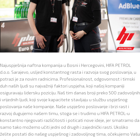
Najuspješnija naftna kompanija u Bosni i Hercegovini, HIFA PETROL
d.o.o. Sarajevo, usljed konstantnog rasta i razvoja svog poslovanja, u
potrazi je za novim radnicima. Profesionalnost, odgovornost i timski
duh naših ljudi su najvažniji faktori uspjeha, koji našoj kompaniji
osiguravaju lidersku poziciju. Naš tim danas broji preko 500 zadovoljnih
i vrijednih ljudi, koji svoje kapacitete stavljaju u službu uspješnog
poslovanja naše kompanije. Naše uspješno poslovanje i brzi rast i
razvoj dugujemo našem timu, stoga se i trudimo u HIFA PETROL-u
konstantno njegovati različitosti i poticati nove ideje, jer smatramo da
samo tako možemo učiti jedni od drugih i zajednički rasti. Ukoliko
želite postati dio našeg uspješnog i zadovoljnog tima, očekujemo Vašu