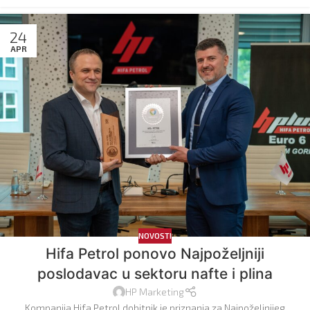
24
APR
NOVOSTI
Hifa Petrol ponovo Najpoželjniji
poslodavac u sektoru nafte i plina
HP Marketing
Kompanija Hifa Petrol dobitnik je priznanja za Najpoželjnijeg