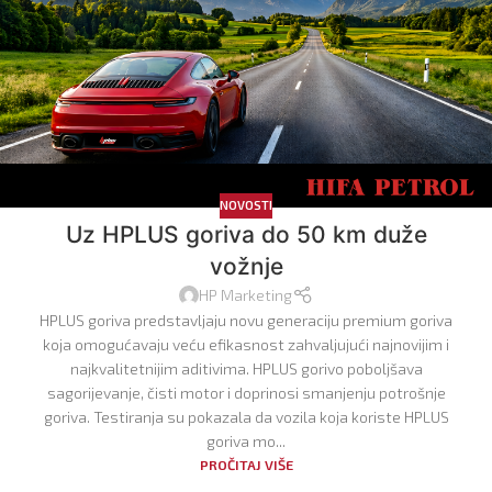
NOVOSTI
Uz HPLUS goriva do 50 km duže
vožnje
HP Marketing
HPLUS goriva predstavljaju novu generaciju premium goriva
koja omogućavaju veću efikasnost zahvaljujući najnovijim i
najkvalitetnijim aditivima. HPLUS gorivo poboljšava
sagorijevanje, čisti motor i doprinosi smanjenju potrošnje
goriva. Testiranja su pokazala da vozila koja koriste HPLUS
goriva mo...
PROČITAJ VIŠE