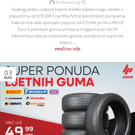
HP Marketing
Svakog petka i subote klijenti Addiko banke mogu uživati u
popustima od 0,15 KM/l na Hifa Petrol benzinskim pumpama.
Kako bi ostvarili specijalni popust od 0,15 KM po litru HPLUS
Euro 6 premium goriva uz koja je moguće preći do 50
kilometara više po rezervoaru goriva, potrebno je samo da
klijent ...
PROČITAJ VIŠE
03
MAR