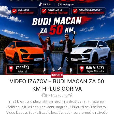
NOVOSTI
VIDEO IZAZOV – BUDI MACAN ZA 50
KM HPLUS GORIVA
HP Marketing
Imaš kreativnu ideju, aktivan profil na društvenim mrežama i
želiš osvojiti vrijednu novčanu nagradu? Pridruži se Hifa Petrol
Video Izazovu i pokaži svoju kreativnost kroz promociju najveće