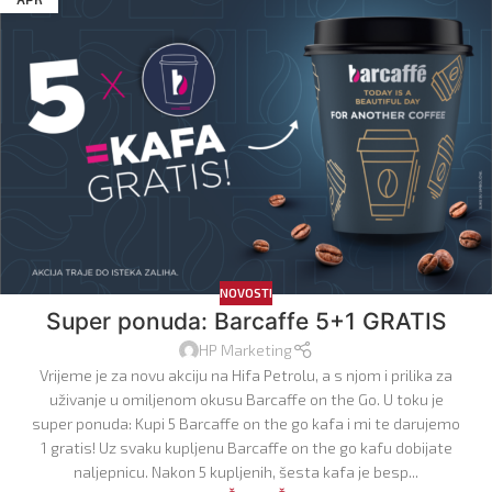
NOVOSTI
Super ponuda: Barcaffe 5+1 GRATIS
HP Marketing
Vrijeme je za novu akciju na Hifa Petrolu, a s njom i prilika za
uživanje u omiljenom okusu Barcaffe on the Go. U toku je
super ponuda: Kupi 5 Barcaffe on the go kafa i mi te darujemo
1 gratis! Uz svaku kupljenu Barcaffe on the go kafu dobijate
naljepnicu. Nakon 5 kupljenih, šesta kafa je besp...