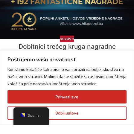
NOVOSTI
Dobitnici trećeg kruga nagradne
ankete
Poštujemo vašu privatnost
HP Marketing
Koristimo kolačiće kako bismo vam pružili najbolje iskustvo na
Donosimo Vam spisak sretnih dobitnika koji su osvojili vrijedne
našoj web stranici. Molimo da se složite sa uslovima korištenja
nagrade Dobitnici za područje Federacije BiH: 1x Dyson uvijač
za kosu Amela Fazlić 1x Električni romobil Xiaomi Adis Paric 1x
kolačića prije nastavka korištenja web stranice.
Vaučer Herbal Spa Din Domandžić 3x vaučer za gorivo (100 KM)
Lejla Kah...
Prihvati sve
CONTINUE READING
Odbij uslove
Bosnian
24
OKT