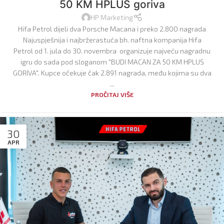
50 KM HPLUS goriva
HP Marketing
Hifa Petrol dijeli dva Porsche Macana i preko 2.800 nagrada
Najuspješnija i najbržerastuća bh. naftna kompanija Hifa
Petrol od 1. jula do 30. novembra organizuje najveću nagradnu
igru do sada pod sloganom "BUDI MACAN ZA 50 KM HPLUS
GORIVA". Kupce očekuje čak 2.891 nagrada, među kojima su dva
...
PROČITAJ VIŠE
30
APR