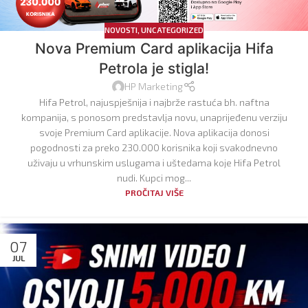
NOVOSTI
,
UNCATEGORIZED
Nova Premium Card aplikacija Hifa
Petrola je stigla!
HP Marketing
Hifa Petrol, najuspješnija i najbrže rastuća bh. naftna
kompanija, s ponosom predstavlja novu, unaprijeđenu verziju
svoje Premium Card aplikacije. Nova aplikacija donosi
pogodnosti za preko 230.000 korisnika koji svakodnevno
uživaju u vrhunskim uslugama i uštedama koje Hifa Petrol
nudi. Kupci mog...
PROČITAJ VIŠE
07
JUL