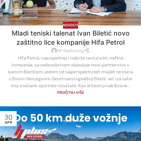
NOVOSTI
Mladi teniski talenat Ivan Biletić novo
zaštitno lice kompanije Hifa Petrol
HP Marketing
Hifa Petrol, najuspješnija i najbrže rastuća bh. naftna
kompanija, sa zadovoljstvom objavljuje novo partnerstvo s
Ivanom Biletićem, jednim od najperspektivnijih mladih tenisera
u Bosni i Hercegovini. Devetnaestogodišnji Biletić već iza sebe
ima značajne sportske rezultate. Kao državni prvak Bosne...
PROČITAJ VIŠE
30
APR