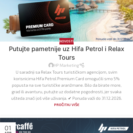
NOVOSTI
Putujte pametnije uz Hifa Petrol i Relax
Tours
HP Marketing
U saradnji sa Relax Tours turističkom agencijom, svim
korisnicima Hifa Petrol Premium Card omogućili smo 5%
popusta na sve turističke aranžmane. Bilo da birate more,
grad ili avanturu, putujte uz dodatne pogodnosti, jer svaka
ušteda znači još više uživanja. ✔ Ponuda važi do 31.12.2026.
PROČITAJ VIŠE
01
APR