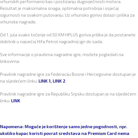
vrhunskih performansi kao i postizanju dugovječnosti motora.
Rezultat je maksimalna snaga, optimalna potrošnja i osjećaj
sigurnosti na svakom putovanju. Uz vrhunsko gorivo dolazi i prilika za
vrhunske nagrade.
Od 1. jula svako točenje od 50 KM HPLUS goriva prilika je da postanete
dobitnik u najvećoj Hifa Petrol nagradnoj igri do sada.
Sve informacije o pravilima nagradne igre, možete pogledati na
linkovima:
Pravilnik nagradne igre za Federaciju Bosne i Hercegovine dostupan je
na sljedećem linku:
LINK 1
,
LINK 2
Pravilnik nagradne igre za Republiku Srpsku dostupan je na sljedećem
linku:
LINK
Napomena: Moguće je korištenje samo jedne pogodnosti, npr.
ukoliko kupac koristi povrat sredstava na Premium Card nema