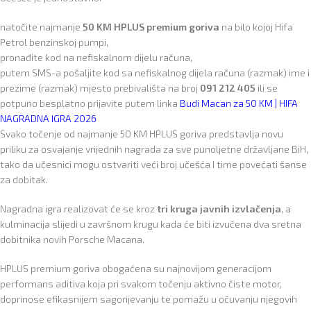
natočite najmanje
50 KM HPLUS premium goriva
na bilo kojoj Hifa
Petrol benzinskoj pumpi,
pronađite kod na nefiskalnom dijelu računa,
putem SMS-a pošaljite kod sa nefiskalnog dijela računa (razmak) ime i
prezime (razmak) mjesto prebivališta na broj
091 212 405
ili se
potpuno besplatno prijavite putem linka
Budi Macan za 50 KM | HIFA
NAGRADNA IGRA 2026
Svako točenje od najmanje 50 KM HPLUS goriva predstavlja novu
priliku za osvajanje vrijednih nagrada za sve punoljetne državljane BiH,
tako da učesnici mogu ostvariti veći broj učešća I time povećati šanse
za dobitak.
Nagradna igra realizovat će se kroz
tri kruga javnih izvlačenja
, a
kulminacija slijedi u završnom krugu kada će biti izvučena dva sretna
dobitnika novih Porsche Macana.
HPLUS premium goriva obogaćena su najnovijom generacijom
performans aditiva koja pri svakom točenju aktivno čiste motor,
doprinose efikasnijem sagorijevanju te pomažu u očuvanju njegovih