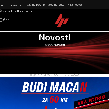
Vaš najbolji prijatelj na putu - Hifa Petrol
Skip to navigation
Skip to main content
Menu
Novosti
Home
/
Novosti
NOVOSTI
Velika nagradna igra: Budi Macan
za 50 KM HPLUS goriva
HP Marketing
On 1 Jula, 2026