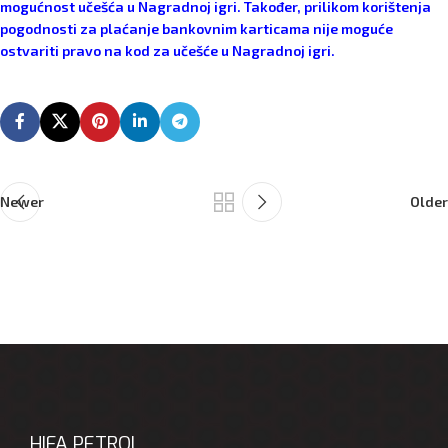
mogućnost učešća u Nagradnoj igri. Također, prilikom korištenja
pogodnosti za plaćanje bankovnim karticama nije moguće
ostvariti pravo na kod za učešće u Nagradnoj igri.
Newer
Older
HIFA PETROL