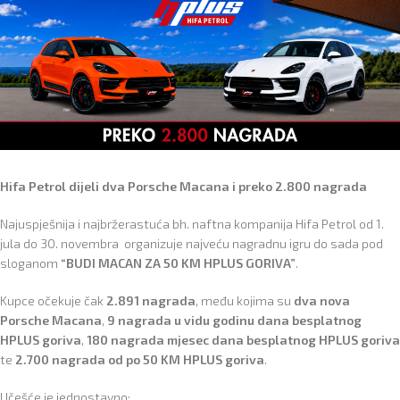
Hifa Petrol dijeli dva Porsche Macana i preko 2.800 nagrada
Najuspješnija i najbržerastuća bh. naftna kompanija Hifa Petrol od 1.
jula do 30. novembra organizuje najveću nagradnu igru do sada pod
sloganom
“BUDI MACAN ZA 50 KM HPLUS GORIVA”
.
Kupce očekuje čak
2.891 nagrada
, među kojima su
dva nova
Porsche Macana
,
9 nagrada u vidu godinu dana besplatnog
HPLUS goriva
,
180 nagrada mjesec dana besplatnog HPLUS goriva
te
2.700 nagrada od po 50 KM HPLUS goriva
.
Učešće je jednostavno: