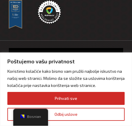
Akcijski katalozi
Poštujemo vašu privatnost
Koristimo kolačiće kako bismo vam pružili najbolje iskustvo na
Ostanimo spojeni
našoj web stranici. Molimo da se složite sa uslovima korištenja
kolačića prije nastavka korištenja web stranice.
Prihvati sve
Impressum
Privatnost i zaštita ličnih podataka
Izjava o kolačićima
Odbij uslove
Bosnian
Copyright © 2005 – 2024 – Hifa Petrol d.o.o – Sarajevo