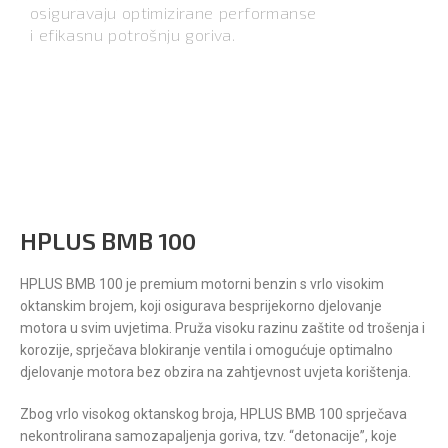
osiguravaju optimizirane performanse
i efikasnu potrošnju goriva.
HPLUS BMB 100
HPLUS BMB 100 je premium motorni benzin s vrlo visokim
oktanskim brojem, koji osigurava besprijekorno djelovanje
motora u svim uvjetima. Pruža visoku razinu zaštite od trošenja i
korozije, sprječava blokiranje ventila i omogućuje optimalno
djelovanje motora bez obzira na zahtjevnost uvjeta korištenja.
Zbog vrlo visokog oktanskog broja, HPLUS BMB 100 sprječava
nekontrolirana samozapaljenja goriva, tzv. “detonacije”, koje