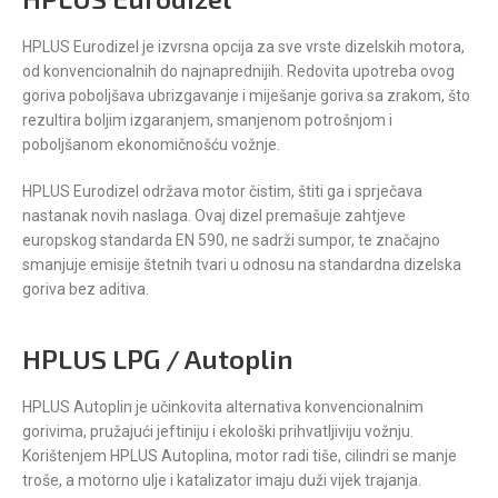
HPLUS Eurodizel je izvrsna opcija za sve vrste dizelskih motora,
od konvencionalnih do najnaprednijih. Redovita upotreba ovog
goriva poboljšava ubrizgavanje i miješanje goriva sa zrakom, što
rezultira boljim izgaranjem, smanjenom potrošnjom i
poboljšanom ekonomičnošću vožnje.
HPLUS Eurodizel održava motor čistim, štiti ga i sprječava
nastanak novih naslaga. Ovaj dizel premašuje zahtjeve
europskog standarda EN 590, ne sadrži sumpor, te značajno
smanjuje emisije štetnih tvari u odnosu na standardna dizelska
goriva bez aditiva.
HPLUS LPG / Autoplin
HPLUS Autoplin je učinkovita alternativa konvencionalnim
gorivima, pružajući jeftiniju i ekološki prihvatljiviju vožnju.
Korištenjem HPLUS Autoplina, motor radi tiše, cilindri se manje
troše, a motorno ulje i katalizator imaju duži vijek trajanja.