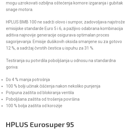
mogu uzrokovati ozbiljna oštećenja komore izgaranja i gubitak
snage motora.
HPLUS BMB 100 ne sadrži olovo i sumpor, zadovoljava najstrože
emisijske standarde Euro 5 i 6, a pažljivo odabrana kombinacija
aditiva najnovije generacije osigurava optimalan proces
sagorijevanja. Emisije dušikovih oksida smanjene su za gotovo
12 %, a sadržaj čvrstih čestica u ispuhu za 31 %.
Testiranja su potvrdila poboljšanja u odnosu na standardna
goriva:
Do 4 % manja potrošnja
100 % bolji učinak čišćenja nakon nekoliko punjenja
Potpuna zaštita od blokiranja ventila
Poboljšana zaštita od trošenja površina
100 % bolja zaštita od korozije
HPLUS Eurosuper 95