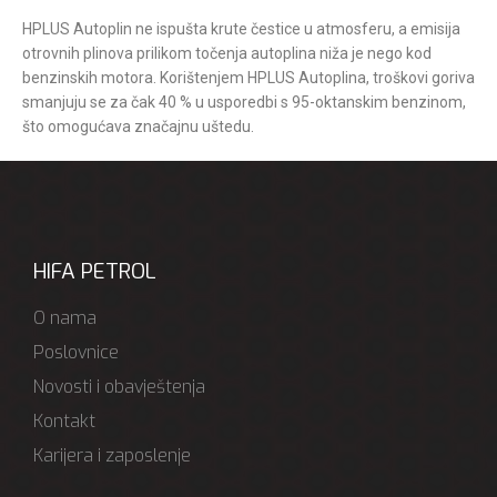
HPLUS Autoplin ne ispušta krute čestice u atmosferu, a emisija
otrovnih plinova prilikom točenja autoplina niža je nego kod
benzinskih motora. Korištenjem HPLUS Autoplina, troškovi goriva
smanjuju se za čak 40 % u usporedbi s 95-oktanskim benzinom,
što omogućava značajnu uštedu.
HIFA PETROL
O nama
Poslovnice
Novosti i obavještenja
Kontakt
Karijera i zaposlenje