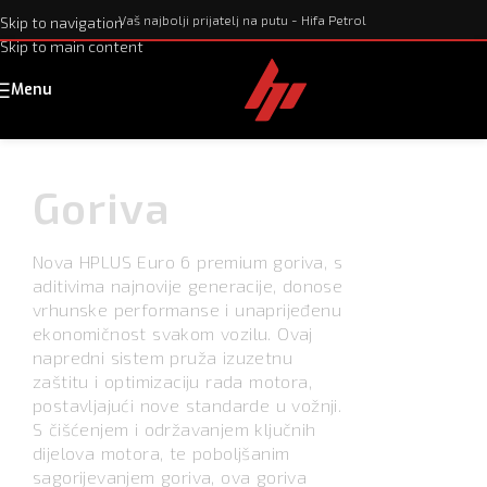
Vaš najbolji prijatelj na putu - Hifa Petrol
Skip to navigation
Skip to main content
Menu
Goriva
Nova HPLUS Euro 6 premium goriva, s
aditivima najnovije generacije, donose
vrhunske performanse i unaprijeđenu
ekonomičnost svakom vozilu. Ovaj
napredni sistem pruža izuzetnu
zaštitu i optimizaciju rada motora,
postavljajući nove standarde u vožnji.
S čišćenjem i održavanjem ključnih
dijelova motora, te poboljšanim
sagorijevanjem goriva, ova goriva