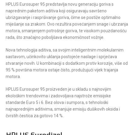
HPLUS Eurosuper 95 predstavlja novu generaciju goriva s
naprednim paketom aditiva koji osiguravaju savršeno
ubrizgavanje i raspršivanje goriva, čime se postiže optimalno
miješanje sa zrakom. Ovo rezultira povećanjem snage i ubrzanja
motora, smanjenjem potrošnje goriva, te visokom pouzdanošću
rada, što značajno poboljšava ekonomičnost vožnje.
Nova tehnologija aditiva, sa svojim inteligentnim molekularnim
sastavom, učinkovito uklanja postojeće naslage i sprječava
stvaranje novih. U kombinaciji s dodatkom protiv korozije, više od
95 % površina motora ostaje čisto, produžujući vijek trajanja
motora.
HPLUS Eurosuper 95 proizveden je u skladu s najnovijim
ekološkim trendovima i zadovoljava najstrože emisijske
standarde Euro 5 i 6. Bez olova i sumpora, s tehnološki
najnaprednijim aditivima, smanjuje emisiju dušikovih oksida i
čvrstih čestica za gotovo 14 %.
HPLUS Eurodizel