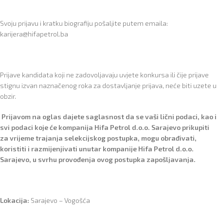
Svoju prijavu i kratku biografiju pošaljite putem emaila:
karijera@hifapetrol.ba
Prijave kandidata koji ne zadovoljavaju uvjete konkursa ili čije prijave
stignu izvan naznačenog roka za dostavljanje prijava, neće biti uzete u
obzir.
Prijavom na oglas dajete saglasnost da se vaši lični podaci, kao i
svi podaci koje će kompanija Hifa Petrol d.o.o. Sarajevo prikupiti
za vrijeme trajanja selekcijskog postupka, mogu obrađivati,
koristiti i razmijenjivati unutar kompanije Hifa Petrol d.o.o.
Sarajevo, u svrhu provođenja ovog postupka zapošljavanja.
Lokacija:
Sarajevo – Vogošća