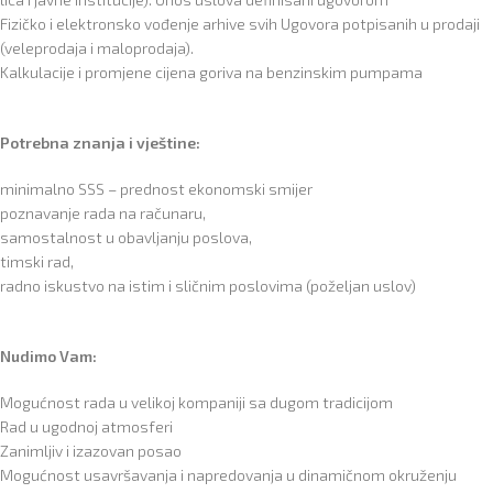
Fizičko i elektronsko vođenje arhive svih Ugovora potpisanih u prodaji
(veleprodaja i maloprodaja).
Kalkulacije i promjene cijena goriva na benzinskim pumpama
Potrebna znanja i vještine:
minimalno SSS – prednost ekonomski smijer
poznavanje rada na računaru,
samostalnost u obavljanju poslova,
timski rad,
radno iskustvo na istim i sličnim poslovima (poželjan uslov)
Nudimo Vam:
Mogućnost rada u velikoj kompaniji sa dugom tradicijom
Rad u ugodnoj atmosferi
Zanimljiv i izazovan posao
Mogućnost usavršavanja i napredovanja u dinamičnom okruženju