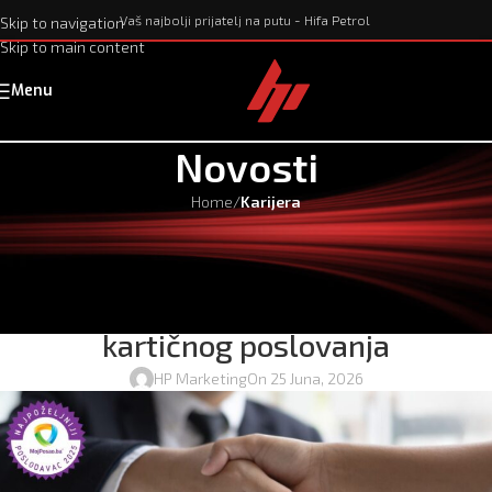
Vaš najbolji prijatelj na putu - Hifa Petrol
Skip to navigation
Skip to main content
Menu
Novosti
Home
/
Karijera
KARIJERA
Oglas za prijem u radni odnos na
radno mjesto: Referent u odjelu
kartičnog poslovanja
HP Marketing
On 25 Juna, 2026