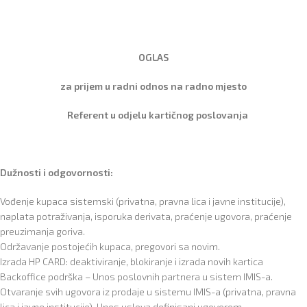
OGLAS
za prijem u radni odnos na radno mjesto
Referent u odjelu kartičnog poslovanja
Dužnosti i odgovornosti:
Vođenje kupaca sistemski (privatna, pravna lica i javne institucije),
naplata potraživanja, isporuka derivata, praćenje ugovora, praćenje
preuzimanja goriva.
Održavanje postojećih kupaca, pregovori sa novim.
Izrada HP CARD: deaktiviranje, blokiranje i izrada novih kartica
Backoffice podrška – Unos poslovnih partnera u sistem IMIS-a.
Otvaranje svih ugovora iz prodaje u sistemu IMIS-a (privatna, pravna
lica i javne institucije). Unos uslova definisani ugovorom