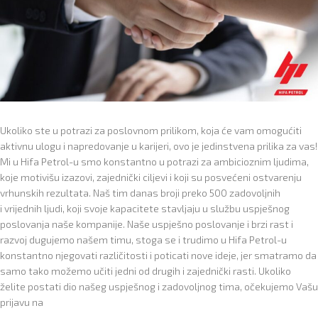
Ukoliko ste u potrazi za poslovnom prilikom, koja će vam omogućiti
aktivnu ulogu i napredovanje u karijeri, ovo je jedinstvena prilika za vas!
Mi u Hifa Petrol-u smo konstantno u potrazi za ambicioznim ljudima,
koje motivišu izazovi, zajednički ciljevi i koji su posvećeni ostvarenju
vrhunskih rezultata. Naš tim danas broji preko 500 zadovoljnih
i vrijednih ljudi, koji svoje kapacitete stavljaju u službu uspješnog
poslovanja naše kompanije. Naše uspješno poslovanje i brzi rast i
razvoj dugujemo našem timu, stoga se i trudimo u Hifa Petrol-u
konstantno njegovati različitosti i poticati nove ideje, jer smatramo da
samo tako možemo učiti jedni od drugih i zajednički rasti. Ukoliko
želite postati dio našeg uspješnog i zadovoljnog tima, očekujemo Vašu
prijavu na