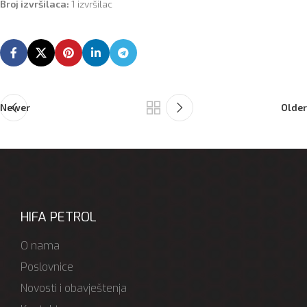
Broj izvršilaca:
1 izvršilac
Newer
Older
HIFA PETROL
O nama
Poslovnice
Novosti i obavještenja