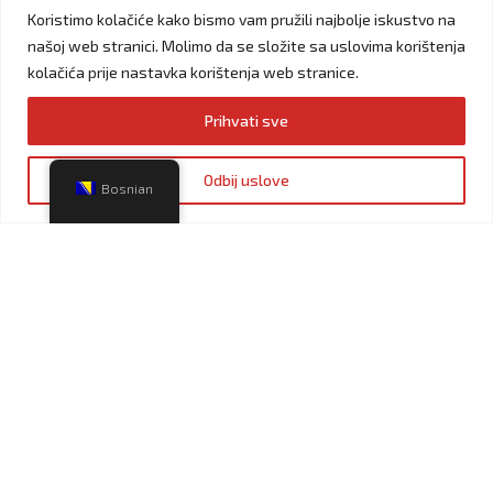
Koristimo kolačiće kako bismo vam pružili najbolje iskustvo na
Dokumenti
našoj web stranici. Molimo da se složite sa uslovima korištenja
Banke
kolačića prije nastavka korištenja web stranice.
Logotipi
Prihvati sve
MOBILNE APLIKACIJE
Odbij uslove
Bosnian
Preuzmite HIFA PETROL mobilnu aplikaciju te lakše imajte
uvid u vaše bodove