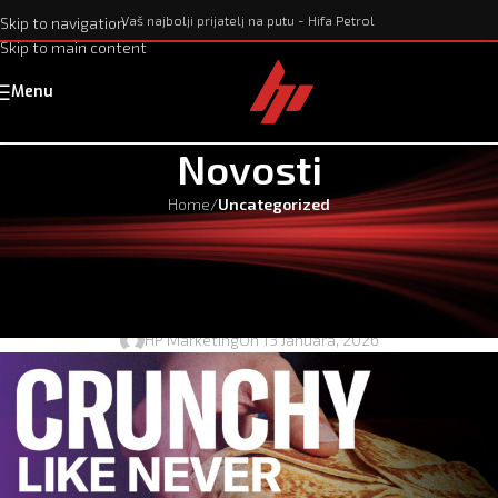
Vaš najbolji prijatelj na putu - Hifa Petrol
Skip to navigation
Skip to main content
Menu
Novosti
Home
/
Uncategorized
UNCATEGORIZED
Godina puna dobrih zalogaja uz Hifa
Petrol i Taco Bell
HP Marketing
On 13 Januara, 2026