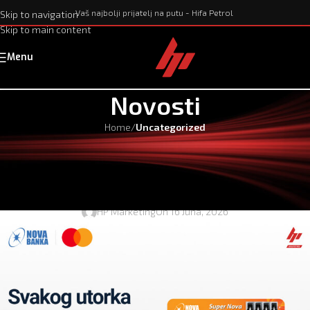
Vaš najbolji prijatelj na putu - Hifa Petrol
Skip to navigation
Skip to main content
Menu
Novosti
Home
/
Uncategorized
UNCATEGORIZED
Super popust svakog utorka uz Hifa
Petrol i Novu banku
HP Marketing
On 16 Juna, 2026