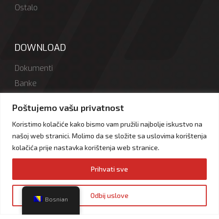
Ostalo
DOWNLOAD
Dokumenti
Banke
Logotipi
Poštujemo vašu privatnost
Koristimo kolačiće kako bismo vam pružili najbolje iskustvo na
našoj web stranici. Molimo da se složite sa uslovima korištenja
MOBILNE APLIKACIJE
kolačića prije nastavka korištenja web stranice.
Preuzmite HIFA PETROL mobilnu aplikaciju te lakše imajte
Prihvati sve
uvid u vaše bodove
Odbij uslove
Bosnian