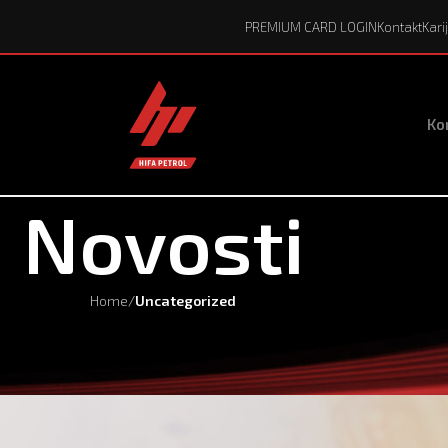
PREMIUM CARD LOGIN
Kontakt
Kari
Kor
Novosti
Home
/
Uncategorized
UNCATEGORIZED
adni odnos na radno mjesto: Catego
Posted by
HP Marketing
On 8 Maja, 2026