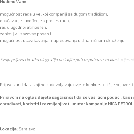
Nudimo Vam:
mogućnost rada u velikoj kompaniji sa dugom tradicijom,
obučavanje i uvođenje u proces rada,
rad u ugodnoj atmosferi,
zanimljiv i izazovan posao i
mogućnost usavršavanja i napredovanja u dinamičnom okruženju.
Svoju prijavu i kratku biografiju pošaljite putem
putem e-maila:
karijera
Prijave kandidata koji ne zadovoljavaju uvjete konkursa ili čije prijave s
Prijavom na oglas dajete saglasnost da se vaši lični podaci, kao i
obrađivati, koristiti i razmijenjivati unutar kompanije HIFA PETRO
Lokacija:
Sarajevo