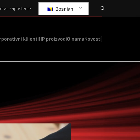
Bosnian
jera i zaposlenje
porativni klijenti
HP proizvodi
O nama
Novosti
ry manager