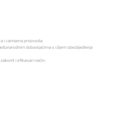
 i carinjena proizvoda;
 međunarodnim dobavljačima s ciljem obezbjeđenja
zakonit i efikasan način;