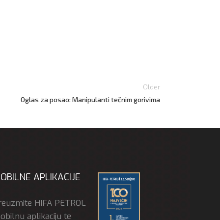
Older
Oglas za posao: Manipulanti tečnim gorivima
OBILNE APLIKACIJE
reuzmite HIFA PETROL
bilnu aplikaciju te