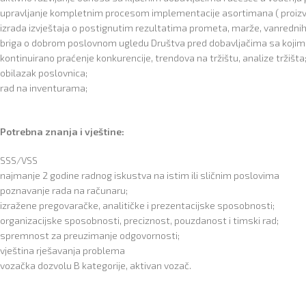
upravljanje kompletnim procesom implementacije asortimana ( proizvodi, 
izrada izvještaja o postignutim rezultatima prometa, marže, vanrednih
briga o dobrom poslovnom ugledu Društva pred dobavljačima sa kojim
kontinuirano praćenje konkurencije, trendova na tržištu, analize tržišta
obilazak poslovnica;
rad na inventurama;
Potrebna znanja i vještine:
SSS/VSS
najmanje 2 godine radnog iskustva na istim ili sličnim poslovima
poznavanje rada na računaru;
izražene pregovaračke, analitičke i prezentacijske sposobnosti;
organizacijske sposobnosti, preciznost, pouzdanost i timski rad;
spremnost za preuzimanje odgovornosti;
vještina rješavanja problema
vozačka dozvolu B kategorije, aktivan vozač.