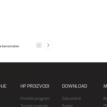
na benzinskim
NJE
HP PROIZVODI
DOWNLOAD
M
Putnički program
Dokumenti
P
mo
Teretni program
Banke