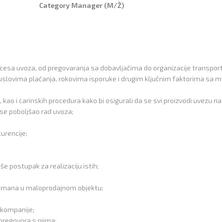
Category Manager (M/Ž)
esa uvoza, od pregovaranja sa dobavljačima do organizacije transporta
 uslovima plaćanja, rokovima isporuke i drugim ključnim faktorima sa
ao i carinskih procedura kako bi osigurali da se svi proizvodi uvezu na 
i se poboljšao rad uvoza;
urencije;
še postupak za realizaciju istih;
rtimana u maloprodajnom objektu;
r kompanije;
pregovora s njima;