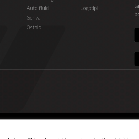
l
Auto fluidi
Logotipi
b
Goriva
Ostalo
Impressum
Privatn