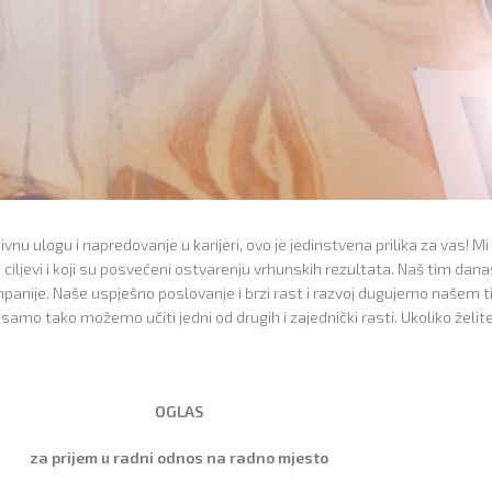
nu ulogu i napredovanje u karijeri, ovo je jedinstvena prilika za vas! M
ciljevi i koji su posvećeni ostvarenju vrhunskih rezultata. Naš tim danas 
panije. Naše uspješno poslovanje i brzi rast i razvoj dugujemo našem ti
 samo tako možemo učiti jedni od drugih i zajednički rasti. Ukoliko želi
OGLAS
za prijem u radni odnos na radno mjesto