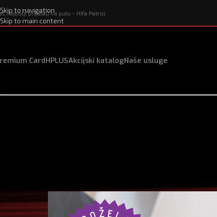
Skip to navigation
aš najbolji prijatelj na putu - Hifa Petrol
Skip to main content
remium Card
HPLUS
Akcijski katalog
Naše usluge
Oglas za prijem u r