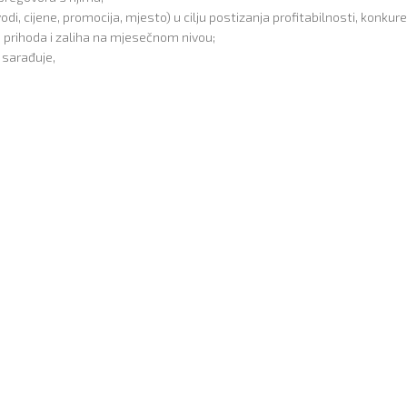
cijene, promocija, mjesto) u cilju postizanja profitabilnosti, konkuren
 prihoda i zaliha na mjesečnom nivou;
 sarađuje,
;