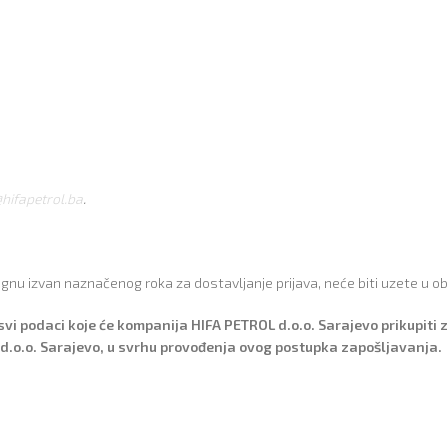
@hifapetrol.ba
.
tignu izvan naznačenog roka za dostavljanje prijava, neće biti uzete u obz
 svi podaci koje će kompanija HIFA PETROL d.o.o. Sarajevo prikupiti
L d.o.o. Sarajevo, u svrhu provođenja ovog postupka zapošljavanja.