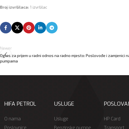
Broj izvršilaca:
1 izvršilac
Newer
Oglas za prijem u radni odnos na radno mjesto: Poslovođe i zamjenici 
pumpama
HIFA PETROL
USLUGE
POSLOVA
O nama
Usluge
HP Card
Poslovnice
Benzinske pumpe
Transport