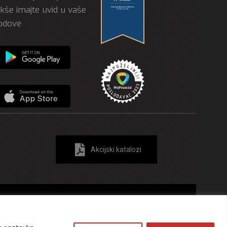
akše imajte uvid u vaše
odove
Akcijski katalozi
ost i zaštita ličnih podataka
Izjava o kolačićima