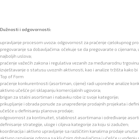
Dužnosti i odgovornosti:
upravljanje procesom uvoza: odgovornost za praćenje cjelokupnog proc
pregovaranje sa dobavljačima: očekuje se da pregovarate o cijenama,
najboljih uslova;
praćenje važećih zakona i regulativa vezanih za međunarodnu trgovinu, k
izvještavanje o statusu uvoznih aktivnosti, kao i analize tržišta kako b
Top of Form
praćenje konkurentnosti (asortiman, cijene) radi uporedne analize konk
aktivno učešće pri sklapanju komercijalnih ugovora;
brigan za stalni asortiman i nabavku robe iz svoje kategorije;
prikupljanje i obrada ponude za unapređenje prodajnih projekata i defini
učešće u definisanju planova prodaje;
odgovornost za kontinuitet, stabilnost asortimana i određivanje aso
definisanje strategije, uloge i ciljeva kategorije za koju si zadužen;
koordinacija i aktivno upravljanje sa različitim kanalima prodaje unuta
aktivno razvijanje odnosa sa ključnim dobavljačima i učešće u vođenju 