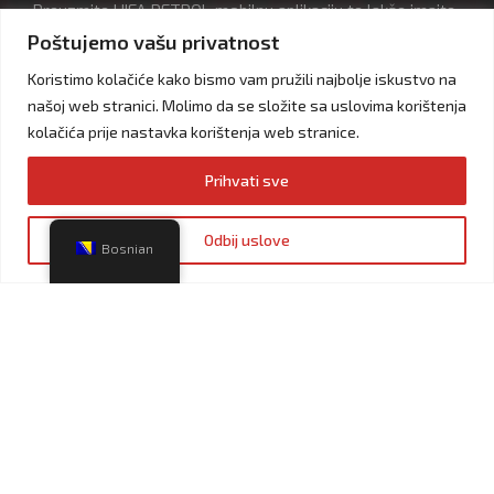
Preuzmite HIFA PETROL mobilnu aplikaciju te lakše imajte
uvid u vaše bodove
Poštujemo vašu privatnost
Koristimo kolačiće kako bismo vam pružili najbolje iskustvo na
našoj web stranici. Molimo da se složite sa uslovima korištenja
kolačića prije nastavka korištenja web stranice.
Prihvati sve
Odbij uslove
Bosnian
Akcijski katalozi
Ostanimo spojeni