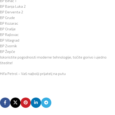
BP Bihać 1
BP Banja Luka 2
BP Derventa 2
BP Grude
BP Kozarac
BP Orašje
BP Rajlovac
BP Višegrad
BP Zvornik
BP Žepče
Iskoristite pogodnosti moderne tehnologije, točite gorivo i ujedno
štedite!
Hifa Petrol – Vaš najbolji prijatelj na putu