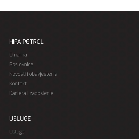
HIFA PETROL
O nama
Poslovnice
Novosti i obavještenja
Kontakt
Karijera i zaposlenje
USLUGE
Usluge