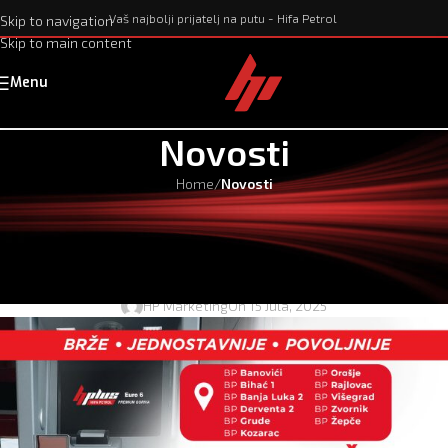
Vaš najbolji prijatelj na putu - Hifa Petrol
Skip to navigation
Skip to main content
Menu
Novosti
Home
/
Novosti
NOVOSTI
Ostvarite popust od 0,10 KM/l za
točenje na samouslužnom aparatu
HP Marketing
On 15 Jula, 2025